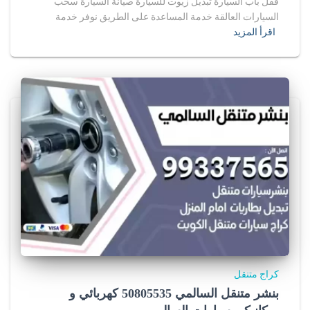
قفل باب السيارة تبديل زيوت للسيارة صيانة السيارة سحب
السيارات العالقة خدمة المساعدة على الطريق نوفر خدمة
اقرأ المزيد
كراج متنقل
بنشر متنقل السالمي 50805535‬ كهربائي و