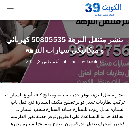
ت
ب
د
ي
ل
بنشر متنقل النزهة 50805535‬ كهربائي
ا
ل
و ميكانيكي سيارات النزهة
ت
ن
on
kurdi
Published by
أغسطس 8, 2021
ق
ل
بنشر متنقل النزهة نوفر خدمة صيانة وتصليح كافة أنواع السيارات
تركيب بطاريات تبديل تواير تصليح مكيف السيارة فتح قفل باب
السيارة تبديل زيوت للسيارة صيانة السيارة سحب السيارات
العالقة خدمة المساعدة على الطريق نوفر خدمة تغير الطرمبة
فحص المحرك تعديل الدركسيون تصليح مصابيح السيارة وغيرها