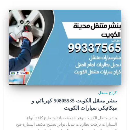
كراج متنقل
بنشر متنقل الكويت 50805535‬ كهربائي و
ميكانيكي سيارات الكويت
بنشر متنقل الكويت نوفر خدمة صيانة وتصليح كافة أنواع
السيارات تركيب بطاريات تبديل تواير تصليح مكيف السيارة فتح