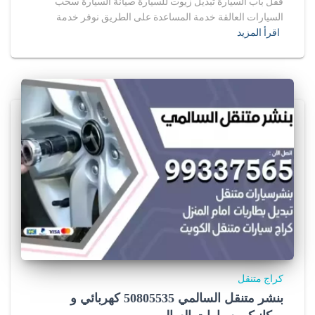
قفل باب السيارة تبديل زيوت للسيارة صيانة السيارة سحب
السيارات العالقة خدمة المساعدة على الطريق نوفر خدمة
اقرأ المزيد
كراج متنقل
بنشر متنقل السالمي 50805535‬ كهربائي و