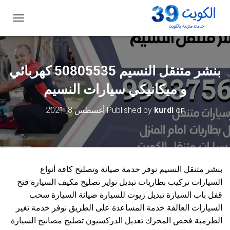
ت
ب
د
ي
ل
بنشر متنقل النسيم 50805535‬ كهربائي
ا
ل
و ميكانيكي سيارات النسيم
ت
ن
on
kurdi
Published by
أغسطس 8, 2021
ق
ل
بنشر متنقل النسيم نوفر خدمة صيانة وتصليح كافة أنواع
السيارات تركيب بطاريات تبديل تواير تصليح مكيف السيارة فتح
قفل باب السيارة تبديل زيوت للسيارة صيانة السيارة سحب
السيارات العالقة خدمة المساعدة على الطريق نوفر خدمة تغير
الطرمبة فحص المحرك تعديل الدركسيون تصليح مصابيح السيارة