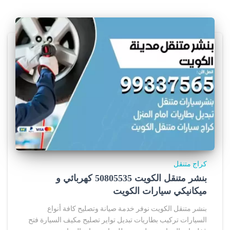
كراج متنقل
بنشر متنقل الكويت 50805535‬ كهربائي و
ميكانيكي سيارات الكويت
بنشر متنقل الكويت نوفر خدمة صيانة وتصليح كافة أنواع
السيارات تركيب بطاريات تبديل تواير تصليح مكيف السيارة فتح