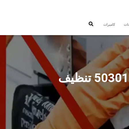
جات
كاميرات
رقم فني طباخات اسطبلات الاحمدي 50301080 تنظيف