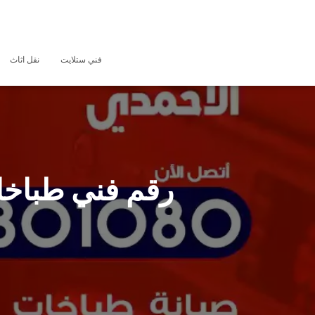
فني ستلايت
نقل اثاث