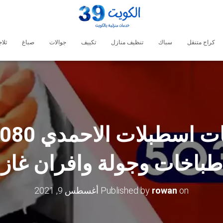
كراج متنقل
سباك
تنظيف منازل
تكييف
جوالات
صباغ
ثلا
طباخات وجولة وافران غاز
on
rowan
Published by
أغسطس 9, 2021