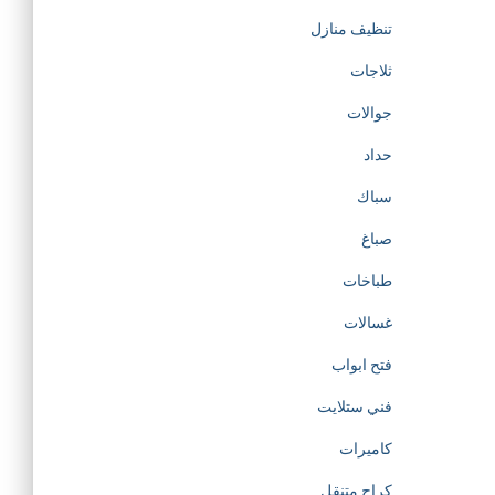
تنظيف منازل
ثلاجات
جوالات
حداد
سباك
صباغ
طباخات
غسالات
فتح ابواب
فني ستلايت
كاميرات
كراج متنقل