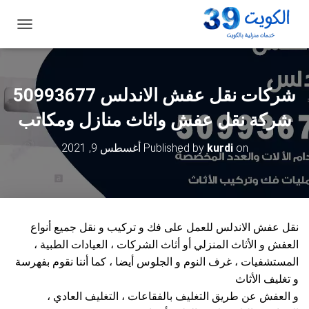
ت
ب
د
ي
ل
شركات نقل عفش الاندلس 50993677
ا
ل
شركة نقل عفش واثاث منازل ومكاتب
ت
ن
on
kurdi
Published by
أغسطس 9, 2021
ق
ل
نقل عفش الاندلس للعمل على فك و تركيب و نقل جميع أنواع
العفش و الأثاث المنزلي أو أثاث الشركات ، العيادات الطبية ،
المستشفيات ، غرف النوم و الجلوس أيضا ، كما أننا نقوم بفهرسة
و تغليف الأثاث
و العفش عن طريق التغليف بالفقاعات ، التغليف العادي ،