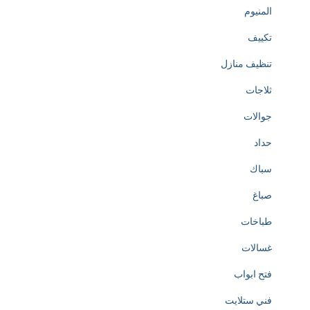
المنيوم
تكييف
تنظيف منازل
ثلاجات
جوالات
حداد
سباك
صباغ
طباخات
غسالات
فتح ابواب
فني ستلايت