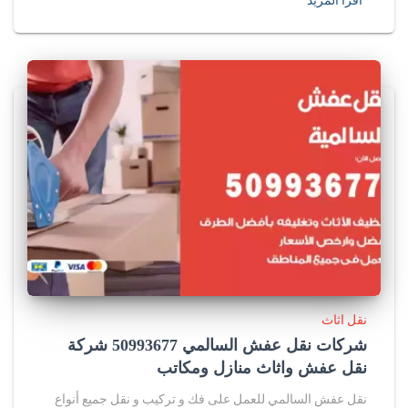
اقرأ المزيد
نقل اثاث
شركات نقل عفش السالمي 50993677 شركة
نقل عفش واثاث منازل ومكاتب
نقل عفش السالمي للعمل على فك و تركيب و نقل جميع أنواع