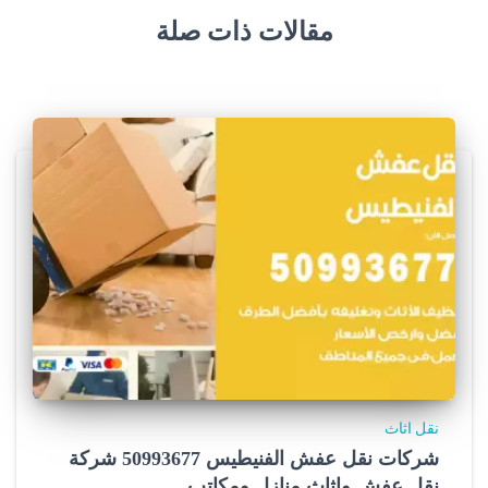
مقالات ذات صلة
نقل اثاث
شركات نقل عفش الفنيطيس 50993677 شركة
نقل عفش واثاث منازل ومكاتب