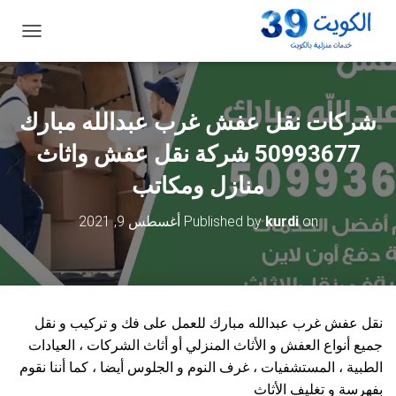
ت
ب
د
ي
ل
شركات نقل عفش غرب عبدالله مبارك
ا
ل
50993677 شركة نقل عفش واثاث
ت
ن
منازل ومكاتب
ق
ل
on
kurdi
Published by
أغسطس 9, 2021
نقل عفش غرب عبدالله مبارك للعمل على فك و تركيب و نقل
جميع أنواع العفش و الأثاث المنزلي أو أثاث الشركات ، العيادات
الطبية ، المستشفيات ، غرف النوم و الجلوس أيضا ، كما أننا نقوم
بفهرسة و تغليف الأثاث