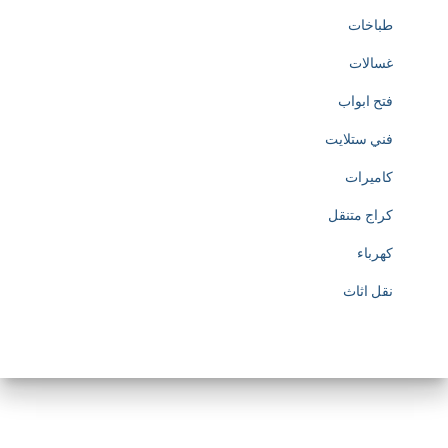
طباخات
غسالات
فتح ابواب
فني ستلايت
كاميرات
كراج متنقل
كهرباء
نقل اثاث