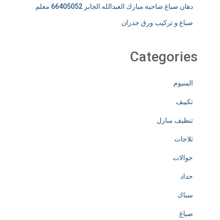
دهان صباغ ضاحية مبارك العبدالله الجابر 66405052 معلم
صباغ و تركيب ورق جدران
Categories
المنيوم
تكييف
تنظيف منازل
ثلاجات
جوالات
حداد
سباك
صباغ