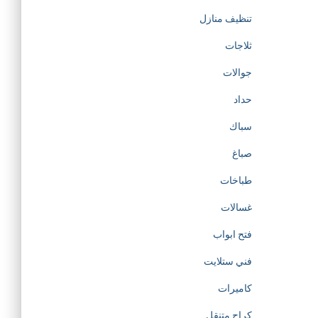
تنظيف منازل
ثلاجات
جوالات
حداد
سباك
صباغ
طباخات
غسالات
فتح ابواب
فني ستلايت
كاميرات
كراج متنقل