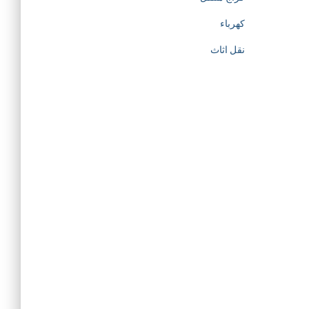
كهرباء
نقل اثاث