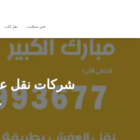
فني ستلايت
نقل اثاث
ع