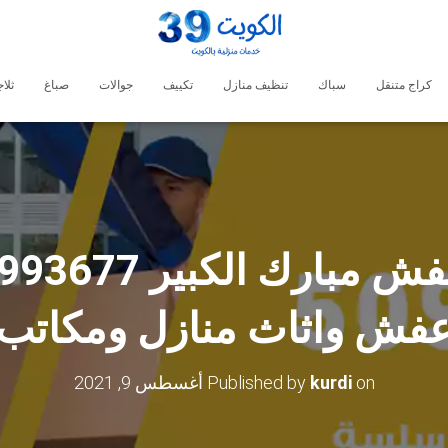
كراج متنقل
سباك
تنظيف منازل
تكييف
جوالات
صباغ
ثلا
فش واثاث منازل ومكاتب
on
kurdi
Published by
أغسطس 9, 2021