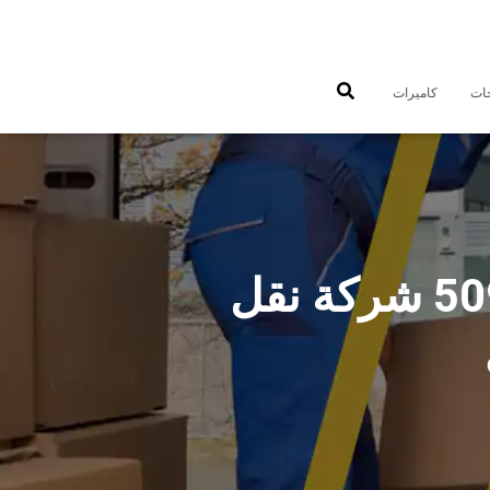
جات
كاميرات
شركات نقل عفش مبارك الكبير 50993677 شركة نقل