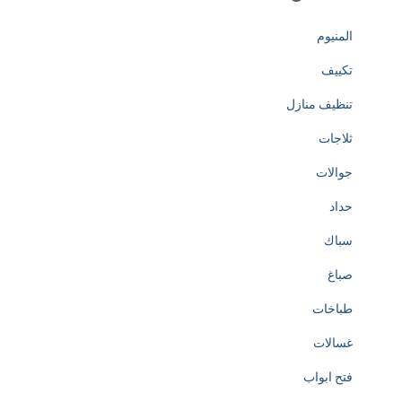
المنيوم
تكييف
تنظيف منازل
ثلاجات
جوالات
حداد
سباك
صباغ
طباخات
غسالات
فتح ابواب