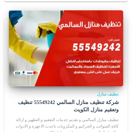
تنظيف منازل
شركة تنظيف منازل السالمي 55549242 تنظيف
وتعقيم منازل الكويت
تنظيف منازل السالمي و تقديم خدمات التعقيم و التطهير و ازالة
كافة الشوائب و الجراثيم و المكروبات باحدث الاجهزة و الادوات