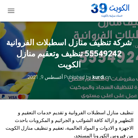
ت
ب
د
ي
ل
شركة تنظيف منازل اسطبلات الفروانية
ا
ل
55549242 تنظيف وتعقيم منازل
ت
ن
الكويت
ق
ل
on
kurdi
Published by
أغسطس 9, 2021
تنظيف منازل اسطبلات الفروانية و تقديم خدمات التعقيم و
التطهير و ازالة كافة الشوائب و الجراثيم و المكروبات باحدث
الاجهزة و الادوات و المواد العالمية، تعقيم و تنظيف منازل الكويت
من فيروس الكورونا المستجد،