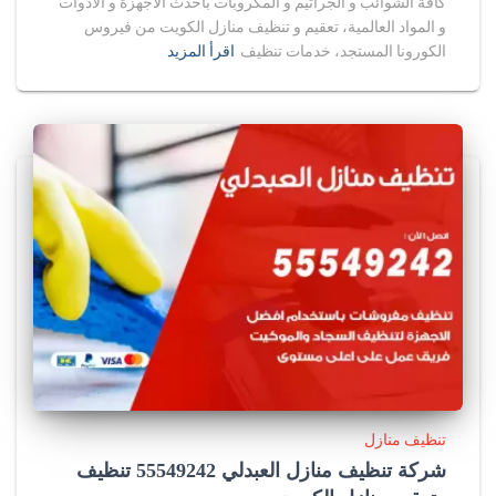
كافة الشوائب و الجراثيم و المكروبات باحدث الاجهزة و الادوات
و المواد العالمية، تعقيم و تنظيف منازل الكويت من فيروس
الكورونا المستجد، خدمات تنظيف
اقرأ المزيد
تنظيف منازل
شركة تنظيف منازل العبدلي 55549242 تنظيف