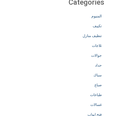
Categories
المنيوم
تكييف
تنظيف منازل
ثلاجات
جوالات
حداد
سباك
صباغ
طباخات
غسالات
فتح ابواب