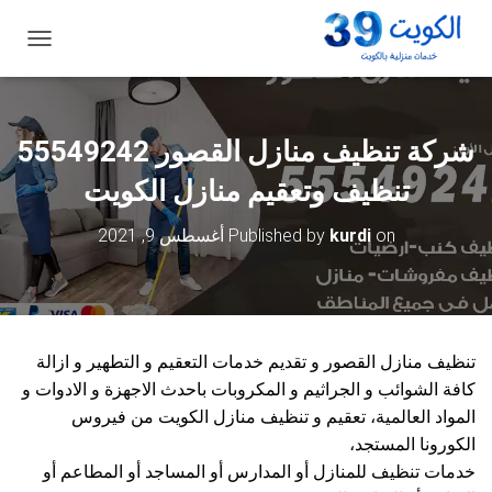
ت
ب
د
ي
ل
شركة تنظيف منازل القصور 55549242
ا
ل
تنظيف وتعقيم منازل الكويت
ت
ن
on
kurdi
Published by
أغسطس 9, 2021
ق
ل
تنظيف منازل القصور و تقديم خدمات التعقيم و التطهير و ازالة
كافة الشوائب و الجراثيم و المكروبات باحدث الاجهزة و الادوات و
المواد العالمية، تعقيم و تنظيف منازل الكويت من فيروس
الكورونا المستجد،
خدمات تنظيف للمنازل أو المدارس أو المساجد أو المطاعم أو