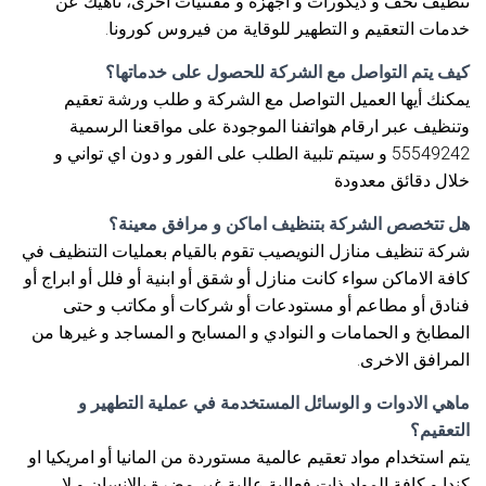
تنظيف تحف و ديكورات و اجهزة و مقتنيات اخرى، ناهيك عن
خدمات التعقيم و التطهير للوقاية من فيروس كورونا.
كيف يتم التواصل مع الشركة للحصول على خدماتها؟
يمكنك أيها العميل التواصل مع الشركة و طلب ورشة تعقيم
وتنظيف عبر ارقام هواتفنا الموجودة على مواقعنا الرسمية
55549242 و سيتم تلبية الطلب على الفور و دون اي تواني و
خلال دقائق معدودة
هل تتخصص الشركة بتنظيف اماكن و مرافق معينة؟
شركة تنظيف منازل النويصيب تقوم بالقيام بعمليات التنظيف في
كافة الاماكن سواء كانت منازل أو شقق أو ابنية أو فلل أو ابراج أو
فنادق أو مطاعم أو مستودعات أو شركات أو مكاتب و حتى
المطابخ و الحمامات و النوادي و المسابح و المساجد و غيرها من
المرافق الاخرى.
ماهي الادوات و الوسائل المستخدمة في عملية التطهير و
التعقيم؟
يتم استخدام مواد تعقيم عالمية مستوردة من المانيا أو امريكيا او
كندا و كافة المواد ذات فعالية عالية غير مضرة بالإنسان و لا