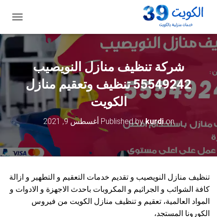
ت
ب
د
ي
ل
شركة تنظيف منازل النويصيب
ا
ل
55549242 تنظيف وتعقيم منازل
ت
ن
الكويت
ق
ل
on
kurdi
Published by
أغسطس 9, 2021
تنظيف منازل النويصيب و تقديم خدمات التعقيم و التطهير و ازالة
كافة الشوائب و الجراثيم و المكروبات باحدث الاجهزة و الادوات و
المواد العالمية، تعقيم و تنظيف منازل الكويت من فيروس
الكورونا المستجد،