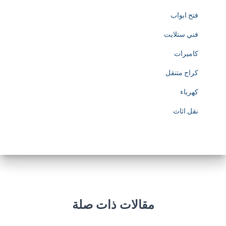
فتح ابواب
فني ستلايت
كاميرات
كراج متنقل
كهرباء
نقل اثاث
مقالات ذات صلة