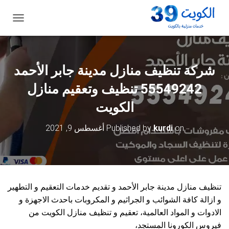
ت
ب
د
ي
ل
شركة تنظيف منازل مدينة جابر الأحمد
ا
ل
55549242 تنظيف وتعقيم منازل
ت
ن
الكويت
ق
ل
on
kurdi
Published by
أغسطس 9, 2021
تنظيف منازل مدينة جابر الأحمد و تقديم خدمات التعقيم و التطهير
و ازالة كافة الشوائب و الجراثيم و المكروبات باحدث الاجهزة و
الادوات و المواد العالمية، تعقيم و تنظيف منازل الكويت من
فيروس الكورونا المستجد،