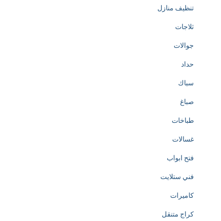
تنظيف منازل
ثلاجات
جوالات
حداد
سباك
صباغ
طباخات
غسالات
فتح ابواب
فني ستلايت
كاميرات
كراج متنقل