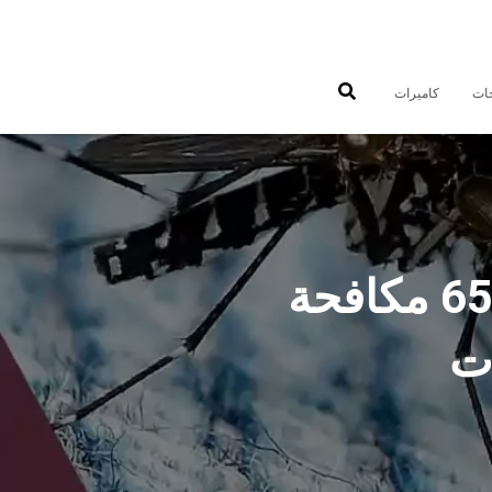
جات
كاميرات
شركة مكافحة حشرات تيماء 65781212 مكافحة
ت