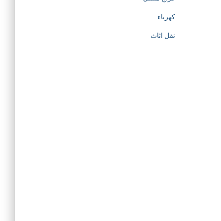
كهرباء
نقل اثاث