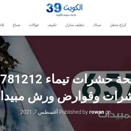
كراج متنقل
سباك
تنظيف منازل
تكييف
جوالات
صباغ
ثلا
رات وقوارض ورش مبيدا
on
rowan
Published by
أغسطس 7, 2021