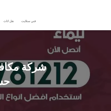
فني ستلايت
نقل اثاث
حش