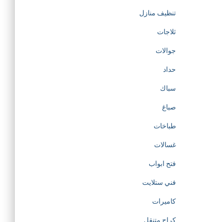
تنظيف منازل
ثلاجات
جوالات
حداد
سباك
صباغ
طباخات
غسالات
فتح ابواب
فني ستلايت
كاميرات
كراج متنقل