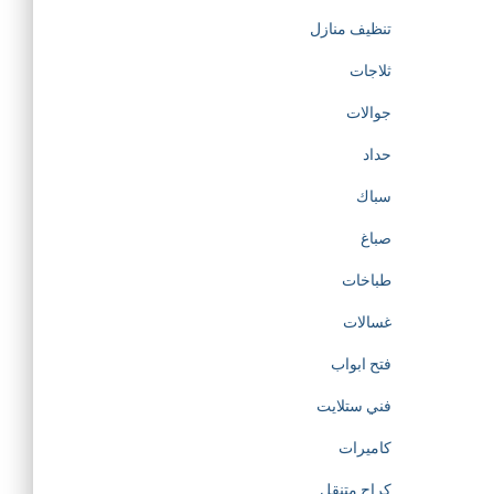
تنظيف منازل
ثلاجات
جوالات
حداد
سباك
صباغ
طباخات
غسالات
فتح ابواب
فني ستلايت
كاميرات
كراج متنقل