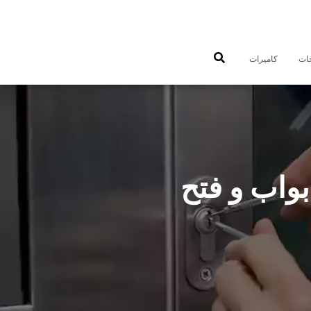
جات
كاميرات
 فتح اقفال ابواب و فتح