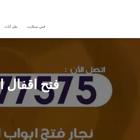
فني ستلايت
نقل اثاث