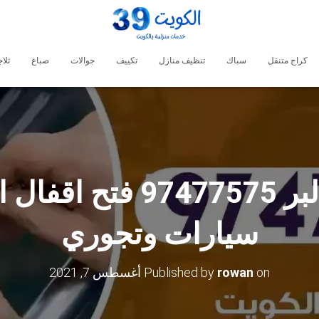
كراج متنقل
سباك
تنظيف منازل
تكييف
جوالات
صباغ
ثلا
فتح اقفال البر 97477575
سيارات وتجوري
on
rowan
Published by
أغسطس 7, 2021