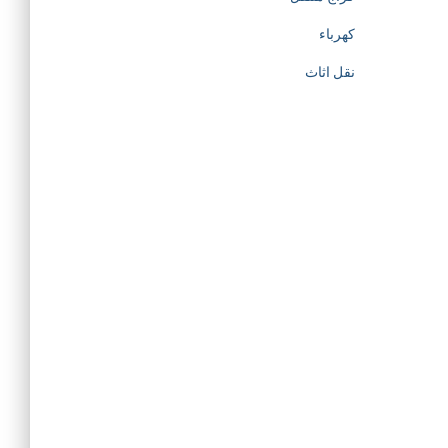
كهرباء
نقل اثاث