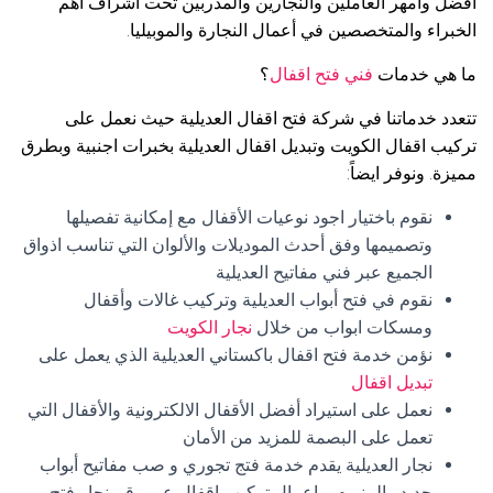
افضل وأمهر العاملين والنجارين والمدربين تحت اشراف أهم
الخبراء والمتخصصين في أعمال النجارة والموبيليا.
ما هي خدمات
فني فتح اقفال
؟
تتعدد خدماتنا في شركة فتح اقفال العديلية حيث نعمل على
تركيب اقفال الكويت وتبديل اقفال العديلية بخبرات اجنبية وبطرق
مميزة. ونوفر ايضاً:
نقوم باختيار اجود نوعيات الأقفال مع إمكانية تفصيلها
وتصميمها وفق أحدث الموديلات والألوان التي تناسب اذواق
الجميع عبر فني مفاتيح العديلية
نقوم في فتح أبواب العديلية وتركيب غالات وأقفال
ومسكات ابواب من خلال
نجار الكويت
نؤمن خدمة فتح اقفال باكستاني العديلية الذي يعمل على
تبديل اقفال
نعمل على استيراد أفضل الأقفال الالكترونية والأقفال التي
تعمل على البصمة للمزيد من الأمان
نجار العديلية يقدم خدمة فتج تجوري و صب مفاتيح أبواب
حديد والمنيوم و اعمال تركيب اقفال عبر رقم نجار فتح