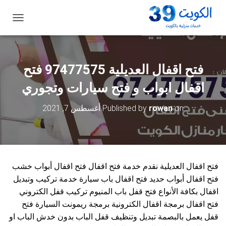
ت
ب
د
ي
ل
فتح اقفال العديلية 97477575 فتح
ا
ل
اقفال ابواب و فتح سيارات وتجوري
ت
ن
on
rowan
Published by
أغسطس 7, 2021
ق
ل
فتح اقفال العديلية نقدم خدمة فتح اقفال فتح اقفال أبواب خشب
فتح اقفال أبواب حديد فتح اقفال باب سيارة خدمة تركيب وتبديل
اقفال بكافة الأنواع فتح قفل باب المنيوم تركيب قفل الكتروني
فتح اقفال برمجة اقفال الكترونية برمجة ريمونت السيارة فتح
قفل يعمل بالبصمة تبديل وتنظيف قفل الباب بدون خدش الباب او