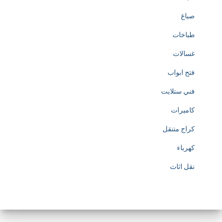
صباغ
طباخات
غسالات
فتح ابواب
فني ستلايت
كاميرات
كراج متنقل
كهرباء
نقل اثاث