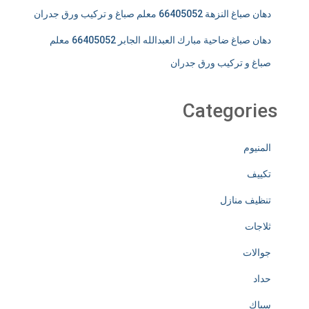
دهان صباغ النزهة 66405052 معلم صباغ و تركيب ورق جدران
دهان صباغ ضاحية مبارك العبدالله الجابر 66405052 معلم
صباغ و تركيب ورق جدران
Categories
المنيوم
تكييف
تنظيف منازل
ثلاجات
جوالات
حداد
سباك