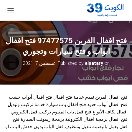
ت
ب
د
ي
ل
فتح اقفال القرين 97477575 فتح اقفال
ا
ل
ابواب و فتح سيارات وتجوري
ت
ن
on
alsatary
Published by
أغسطس 7, 2021
ق
ل
فتح اقفال القرين نقدم خدمة فتح اقفال فتح اقفال أبواب خشب
فتح اقفال أبواب حديد فتح اقفال باب سيارة خدمة تركيب وتبديل
اقفال بكافة الأنواع فتح قفل باب المنيوم تركيب قفل الكتروني
فتح اقفال برمجة اقفال الكترونية برمجة ريمونت السيارة فتح
قفل يعمل بالبصمة تبديل وتنظيف قفل الباب بدون خدش الباب او