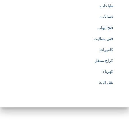
طباخات
غسالات
فتح ابواب
فني ستلايت
كاميرات
كراج متنقل
كهرباء
نقل اثاث