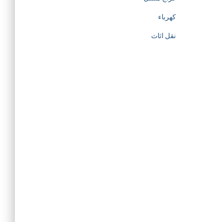
كهرباء
نقل اثاث