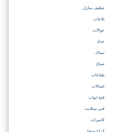
تنظيف منازل
ثلاجات
جوالات
حداد
سباك
صباغ
طباخات
غسالات
فتح ابواب
فني ستلايت
كاميرات
كراج متنقل