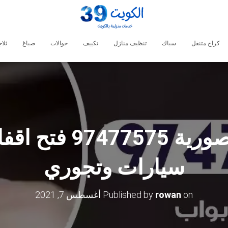
كراج متنقل
سباك
تنظيف منازل
تكييف
جوالات
صباغ
ثلا
فتح اقفال المنصورية
سيارات وتجوري
on
rowan
Published by
أغسطس 7, 2021