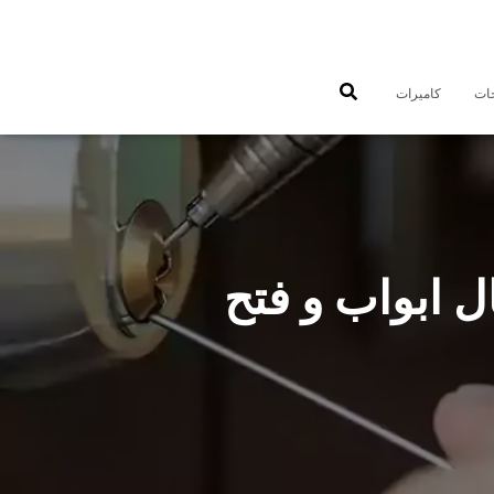
جات
كاميرات
 97477575 فتح اقفال ابواب و فتح