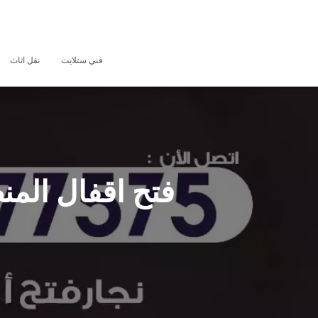
فني ستلايت
نقل اثاث