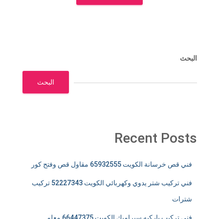
البحث
البحث
Recent Posts
فني قص خرسانة الكويت 65932555 مقاول قص وفتح كور
فني تركيب شتر يدوي وكهربائي الكويت 52227343 تركيب
شترات
فني تركيب باركيه سيراميك الكويت 66447375 معلم