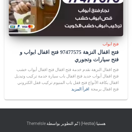
فتح ابواب
فتح اقفال النزهة 97477575 فتح اقفال ابواب و
فتح سيارات وتجوري
فتح اقفال النزهة نقدم خدمة فتح اقفال فتح اقفال أبواب خشب
فتح اقفال أبواب حديد فتح اقفال باب سيارة خدمة تركيب وتبديل
اقفال بكافة الأنواع فتح قفل باب المنيوم تركيب قفل الكتروني
فتح اقفال برمجة
اقرأ المزيد
هستيا (Hestia) | تّم التطوير بواسطة
ThemeIsle