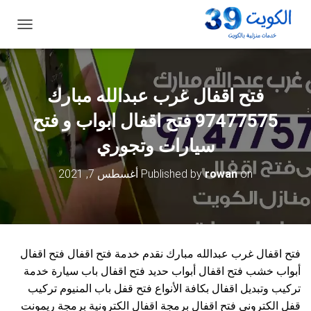
ت
ب
د
ي
ل
فتح اقفال غرب عبدالله مبارك
ا
ل
97477575 فتح اقفال ابواب و فتح
ت
ن
سيارات وتجوري
ق
ل
on
rowan
Published by
أغسطس 7, 2021
فتح اقفال غرب عبدالله مبارك نقدم خدمة فتح اقفال فتح اقفال
أبواب خشب فتح اقفال أبواب حديد فتح اقفال باب سيارة خدمة
تركيب وتبديل اقفال بكافة الأنواع فتح قفل باب المنيوم تركيب
قفل الكتروني فتح اقفال برمجة اقفال الكترونية برمجة ريمونت