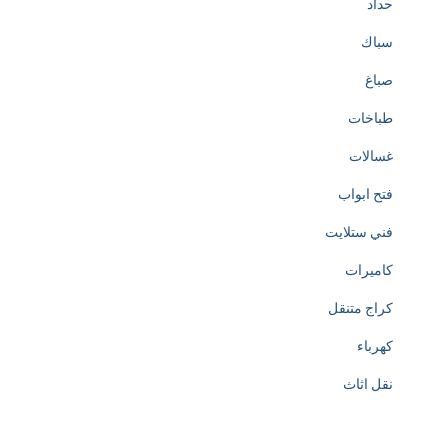
حداد
سباك
صباغ
طباخات
غسالات
فتح ابواب
فني ستلايت
كاميرات
كراج متنقل
كهرباء
نقل اثاث