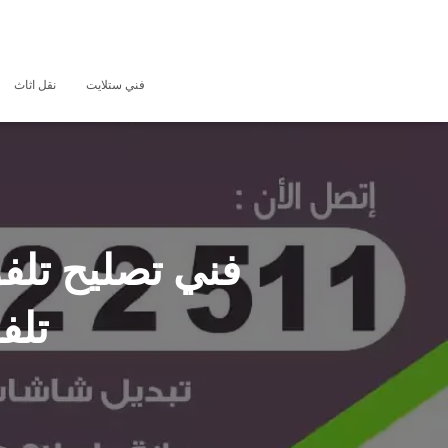
فني ستلايت
نقل اثاث
تلف