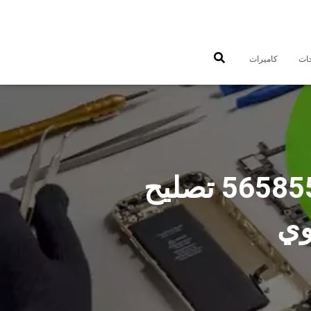
جات
كاميرات
فني تصليح تلفونات ابوحليفة بالمنزل 56585547 تصليح
وي