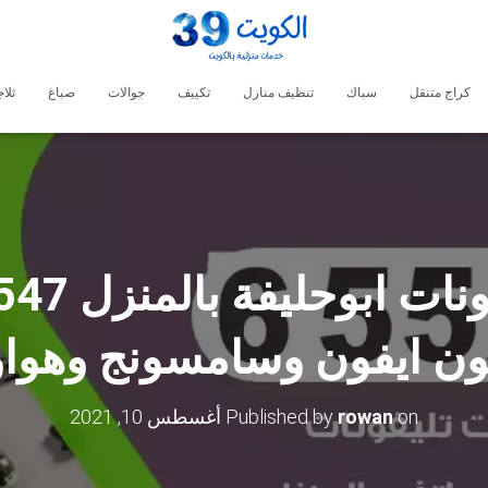
كراج متنقل
سباك
تنظيف منازل
تكييف
جوالات
صباغ
ثلا
ون ايفون وسامسونج وهوا
on
rowan
Published by
أغسطس 10, 2021