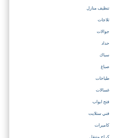
تنظيف منازل
ثلاجات
جوالات
حداد
سباك
صباغ
طباخات
غسالات
فتح ابواب
فني ستلايت
كاميرات
كراج متنقل