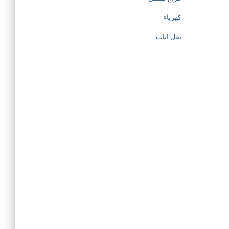
كهرباء
نقل اثاث