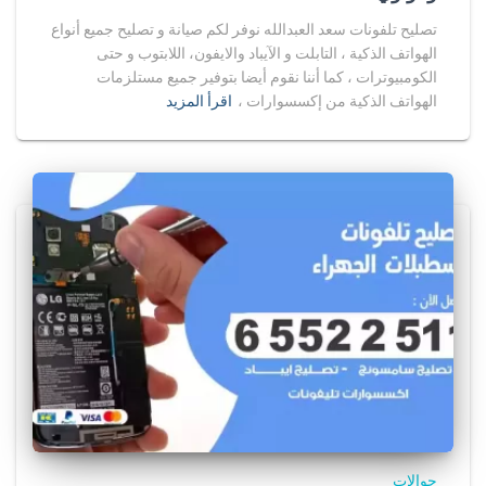
تصليح تلفونات سعد العبدالله نوفر لكم صيانة و تصليح جميع أنواع
الهواتف الذكية ، التابلت و الآيباد والايفون، اللابتوب و حتى
الكومبيوترات ، كما أننا نقوم أيضا بتوفير جميع مستلزمات
الهواتف الذكية من إكسسوارات ،
اقرأ المزيد
جوالات