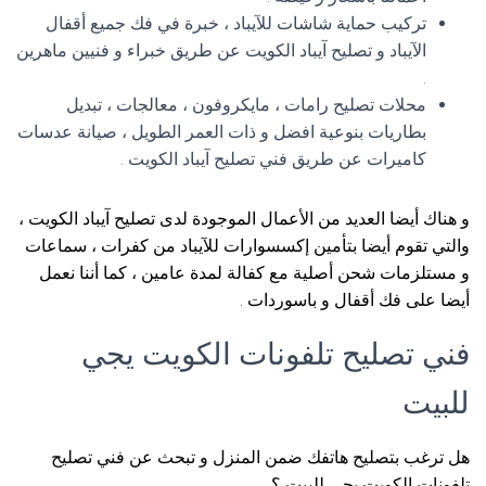
تركيب حماية شاشات للآيباد ، خبرة في فك جميع أقفال
الآيباد و تصليح آيباد الكويت عن طريق خبراء و فنيين ماهرين
.
محلات تصليح رامات ، مايكروفون ، معالجات ، تبديل
بطاريات بنوعية افضل و ذات العمر الطويل ، صيانة عدسات
كاميرات عن طريق فني تصليح آيباد الكويت .
و هناك أيضا العديد من الأعمال الموجودة لدى تصليح آيباد الكويت ،
والتي تقوم أيضا بتأمين إكسسوارات للآيباد من كفرات ، سماعات
و مستلزمات شحن أصلية مع كفالة لمدة عامين ، كما أننا نعمل
أيضا على فك أقفال و باسوردات .
فني تصليح تلفونات الكويت يجي
للبيت
هل ترغب بتصليح هاتفك ضمن المنزل و تبحث عن فني تصليح
تلفونات الكويت يجي للبيت ؟