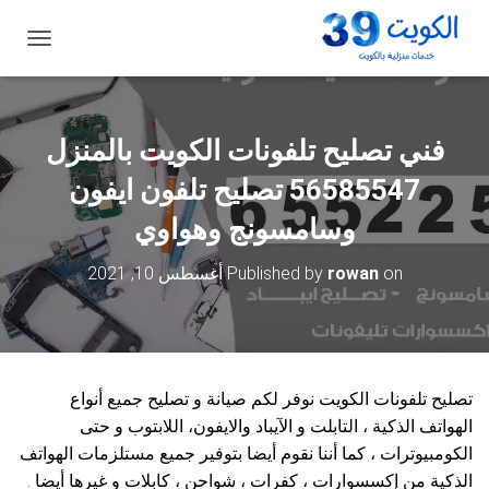
ت
ب
د
ي
ل
فني تصليح تلفونات الكويت بالمنزل
ا
ل
56585547 تصليح تلفون ايفون
ت
ن
وسامسونج وهواوي
ق
ل
on
rowan
Published by
أغسطس 10, 2021
تصليح تلفونات الكويت نوفر لكم صيانة و تصليح جميع أنواع
الهواتف الذكية ، التابلت و الآيباد والايفون، اللابتوب و حتى
الكومبيوترات ، كما أننا نقوم أيضا بتوفير جميع مستلزمات الهواتف
الذكية من إكسسوارات ، كفرات ، شواحن ، كابلات و غيرها أيضا .