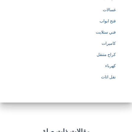
غسالات
فتح ابواب
فني ستلايت
كاميرات
كراج متنقل
كهرباء
نقل اثاث
مقالات ذات صلة