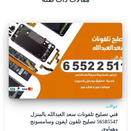
جوالات
فني تصليح تلفونات سعد العبدالله بالمنزل
56585547 تصليح تلفون ايفون وسامسونج
وهواوي