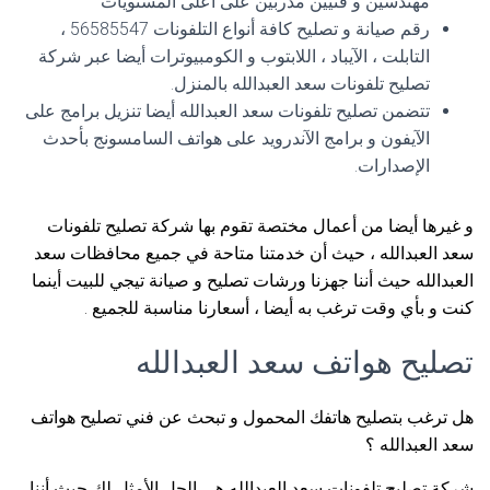
مهندسين و فنيين مدربين على أعلى المستويات
رقم صيانة و تصليح كافة أنواع التلفونات 56585547 ،
التابلت ، الآيباد ، اللابتوب و الكومبيوترات أيضا عبر شركة
تصليح تلفونات سعد العبدالله بالمنزل.
تتضمن تصليح تلفونات سعد العبدالله أيضا تنزيل برامج على
الآيفون و برامج الآندرويد على هواتف السامسونج بأحدث
الإصدارات.
و غيرها أيضا من أعمال مختصة تقوم بها شركة تصليح تلفونات
سعد العبدالله ، حيث أن خدمتنا متاحة في جميع محافظات سعد
العبدالله حيث أننا جهزنا ورشات تصليح و صيانة تيجي للبيت أينما
كنت و بأي وقت ترغب به أيضا ، أسعارنا مناسبة للجميع .
تصليح هواتف سعد العبدالله
هل ترغب بتصليح هاتفك المحمول و تبحث عن فني تصليح هواتف
سعد العبدالله ؟
شركة تصليح تلفونات سعد العبدالله هي الحل الأمثل لك حيث أننا