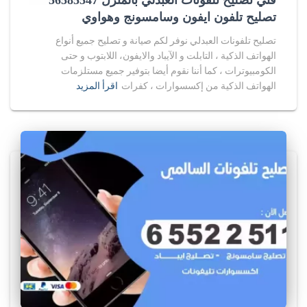
فني تصليح تلفونات العبدلي بالمنزل 56585547
تصليح تلفون ايفون وسامسونج وهواوي
تصليح تلفونات العبدلي نوفر لكم صيانة و تصليح جميع أنواع
الهواتف الذكية ، التابلت و الآيباد والايفون، اللابتوب و حتى
الكومبيوترات ، كما أننا نقوم أيضا بتوفير جميع مستلزمات
الهواتف الذكية من إكسسوارات ، كفرات
اقرأ المزيد