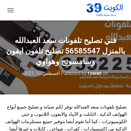
ت
ب
د
ي
ل
فني تصليح تلفونات سعد العبدالله
ا
ل
بالمنزل 56585547 تصليح تلفون ايفون
ت
ن
وسامسونج وهواوي
ق
ل
on
rowan
Published by
أغسطس 10, 2021
تصليح تلفونات سعد العبدالله نوفر لكم صيانة و تصليح جميع أنواع
الهواتف الذكية ، التابلت و الآيباد والايفون، اللابتوب و حتى
الكومبيوترات ، كما أننا نقوم أيضا بتوفير جميع مستلزمات الهواتف
الذكية من إكسسوارات ، كفرات ، شواحن ، كابلات و غيرها أيضا .