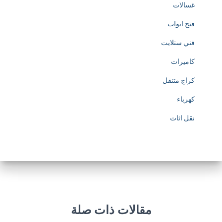
غسالات
فتح ابواب
فني ستلايت
كاميرات
كراج متنقل
كهرباء
نقل اثاث
مقالات ذات صلة