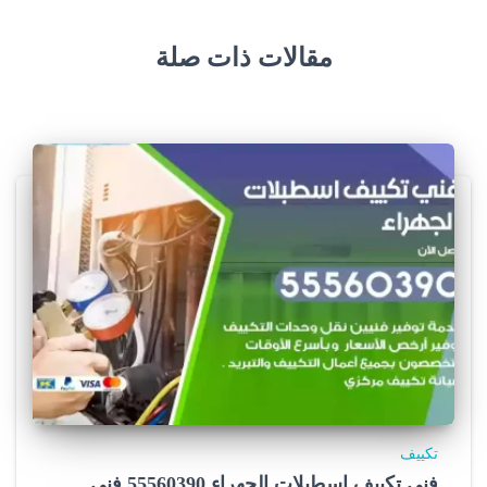
مقالات ذات صلة
تكييف
فني تكييف اسطبلات الجهراء 55560390 فني