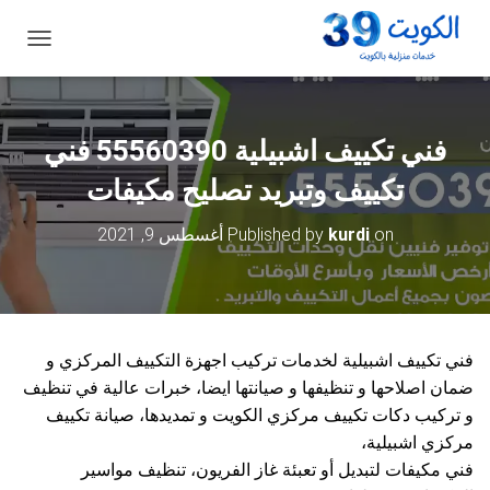
ت
ب
د
ي
ل
فني تكييف اشبيلية 55560390 فني
ا
ل
تكييف وتبريد تصليح مكيفات
ت
ن
on
kurdi
Published by
أغسطس 9, 2021
ق
ل
فني تكييف اشبيلية لخدمات تركيب اجهزة التكييف المركزي و
ضمان اصلاحها و تنظيفها و صيانتها ايضا، خبرات عالية في تنظيف
و تركيب دكات تكييف مركزي الكويت و تمديدها، صيانة تكييف
مركزي اشبيلية،
فني مكيفات لتبديل أو تعبئة غاز الفريون، تنظيف مواسير