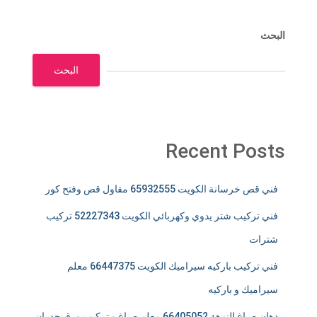
البحث
البحث
Recent Posts
فني قص خرسانة الكويت 65932555 مقاول قص وفتح كور
فني تركيب شتر يدوي وكهربائي الكويت 52227343 تركيب
شترات
فني تركيب باركيه سيراميك الكويت 66447375 معلم
سيراميك و باركيه
دهان صباغ النزهة 66405052 معلم صباغ و تركيب ورق جدران