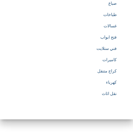
صباغ
طباخات
غسالات
فتح ابواب
فني ستلايت
كاميرات
كراج متنقل
كهرباء
نقل اثاث