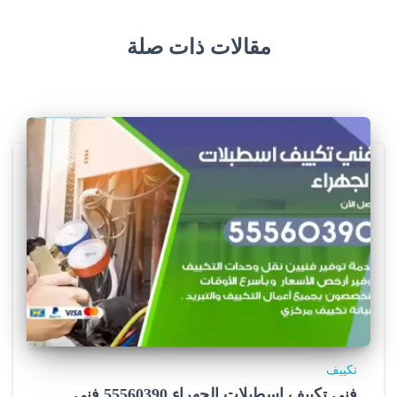
مقالات ذات صلة
تكييف
فني تكييف اسطبلات الجهراء 55560390 فني