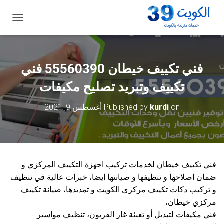
ت
ب
د
ي
ل
فني تكييف خيطان 55560390 فني
ا
ل
تكييف وتبريد تصليح مكيفات
ت
ن
on
kurdi
Published by
أغسطس 9, 2021
ق
ل
فني تكييف خيطان لخدمات تركيب اجهزة التكييف المركزي و
ضمان اصلاحها و تنظيفها و صيانتها ايضا، خبرات عالية في تنظيف
و تركيب دكات تكييف مركزي الكويت و تمديدها، صيانة تكييف
مركزي خيطان،
فني مكيفات لتبديل أو تعبئة غاز الفريون، تنظيف مواسير