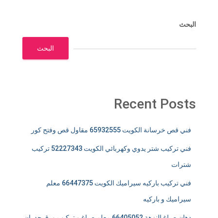
البحث
البحث
Recent Posts
فني قص خرسانة الكويت 65932555 مقاول قص وفتح كور
فني تركيب شتر يدوي وكهربائي الكويت 52227343 تركيب
شترات
فني تركيب باركيه سيراميك الكويت 66447375 معلم
سيراميك و باركيه
دهان صباغ النزهة 66405052 معلم صباغ و تركيب ورق جدران