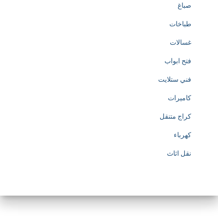
صباغ
طباخات
غسالات
فتح ابواب
فني ستلايت
كاميرات
كراج متنقل
كهرباء
نقل اثاث