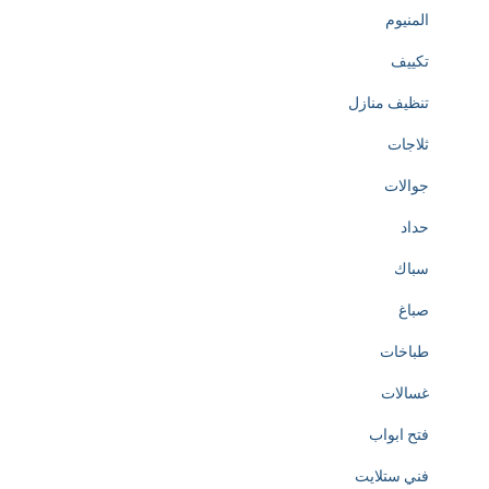
المنيوم
تكييف
تنظيف منازل
ثلاجات
جوالات
حداد
سباك
صباغ
طباخات
غسالات
فتح ابواب
فني ستلايت