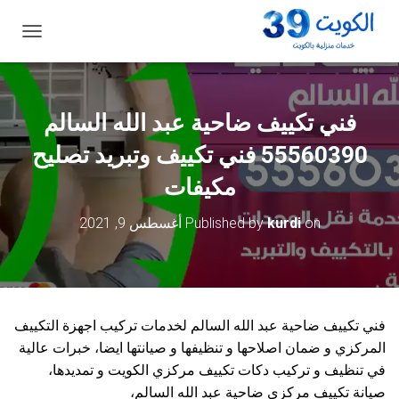
ت
ب
د
ي
ل
فني تكييف ضاحية عبد الله السالم
ا
ل
55560390 فني تكييف وتبريد تصليح
ت
ن
مكيفات
ق
ل
on
kurdi
Published by
أغسطس 9, 2021
فني تكييف ضاحية عبد الله السالم لخدمات تركيب اجهزة التكييف
المركزي و ضمان اصلاحها و تنظيفها و صيانتها ايضا، خبرات عالية
في تنظيف و تركيب دكات تكييف مركزي الكويت و تمديدها،
صيانة تكييف مركزي ضاحية عبد الله السالم،