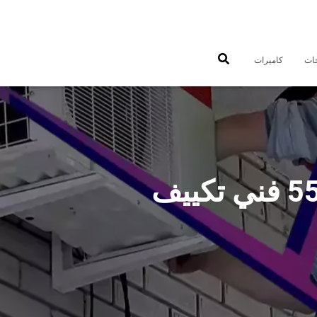
جات
كاميرات
فني تكييف غرب عبدالله مبارك 55560390 فني تكييف