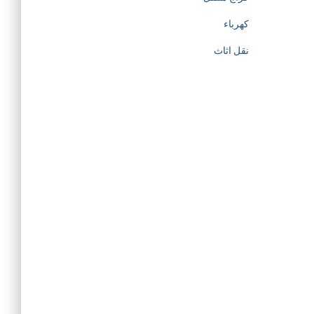
كهرباء
نقل اثاث