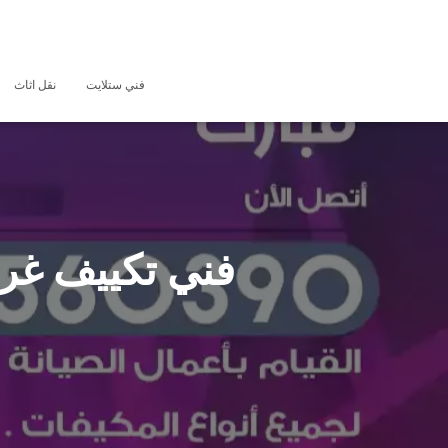
فني ستلايت
نقل اثاث