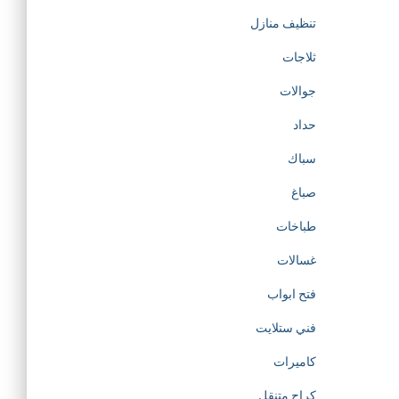
تنظيف منازل
ثلاجات
جوالات
حداد
سباك
صباغ
طباخات
غسالات
فتح ابواب
فني ستلايت
كاميرات
كراج متنقل