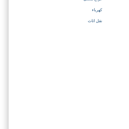
كهرباء
نقل اثاث