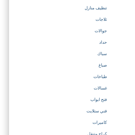
تنظيف منازل
ثلاجات
جوالات
حداد
سباك
صباغ
طباخات
غسالات
فتح ابواب
فني ستلايت
كاميرات
كراج متنقل