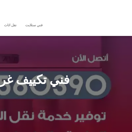
فني ستلايت
نقل اثاث