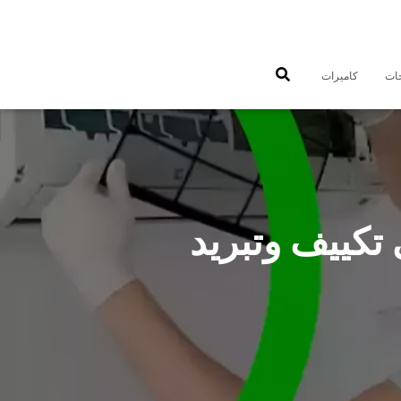
جات
كاميرات
غرب مشرف 55560390 فني تكييف وتبريد