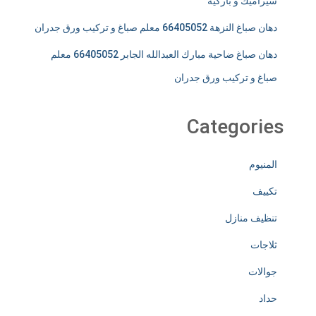
سيراميك و باركيه
دهان صباغ النزهة 66405052 معلم صباغ و تركيب ورق جدران
دهان صباغ ضاحية مبارك العبدالله الجابر 66405052 معلم
صباغ و تركيب ورق جدران
Categories
المنيوم
تكييف
تنظيف منازل
ثلاجات
جوالات
حداد