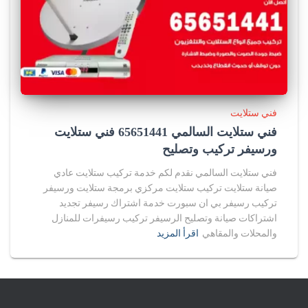
فني ستلايت
فني ستلايت السالمي 65651441 فني ستلايت
ورسيفر تركيب وتصليح
فني ستلايت السالمي نقدم لكم خدمة تركيب ستلايت عادي
صيانة ستلايت تركيب ستلايت مركزي برمجة ستلايت ورسيفر
تركيب رسيفر بي ان سبورت خدمة اشتراك رسيفر تجديد
اشتراكات صيانة وتصليح الرسيفر تركيب رسيفرات للمنازل
والمحلات والمقاهي
اقرأ المزيد