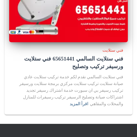
فني ستلايت
فني ستلايت السالمي 65651441 فني ستلايت
ورسيفر تركيب وتصليح
فني ستلايت السالمي نقدم لكم خدمة تركيب ستلايت عادي
صيانة ستلايت تركيب ستلايت مركزي برمجة ستلايت ورسيفر
تركيب رسيفر بي ان سبورت خدمة اشتراك رسيفر تجديد
اشتراكات صيانة وتصليح الرسيفر تركيب رسيفرات للمنازل
والمحلات والمقاهي
اقرأ المزيد