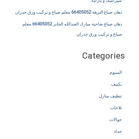
سيراميك و باركيه
دهان صباغ النزهة 66405052 معلم صباغ و تركيب ورق جدران
دهان صباغ ضاحية مبارك العبدالله الجابر 66405052 معلم
صباغ و تركيب ورق جدران
Categories
المنيوم
تكييف
تنظيف منازل
ثلاجات
جوالات
حداد