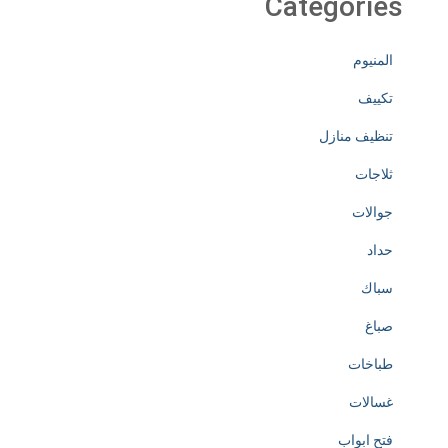
Categories
المنيوم
تكييف
تنظيف منازل
ثلاجات
جوالات
حداد
سباك
صباغ
طباخات
غسالات
فتح ابواب