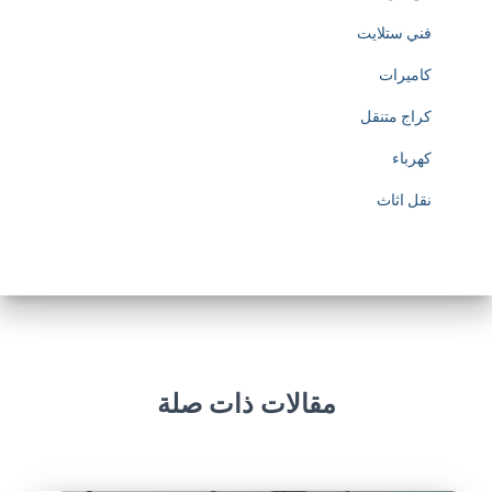
فني ستلايت
كاميرات
كراج متنقل
كهرباء
نقل اثاث
مقالات ذات صلة