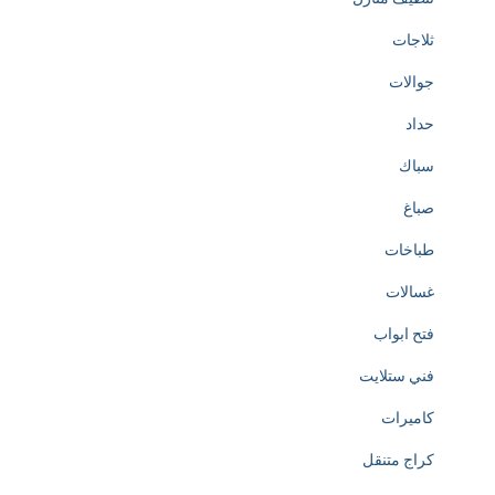
ثلاجات
جوالات
حداد
سباك
صباغ
طباخات
غسالات
فتح ابواب
فني ستلايت
كاميرات
كراج متنقل