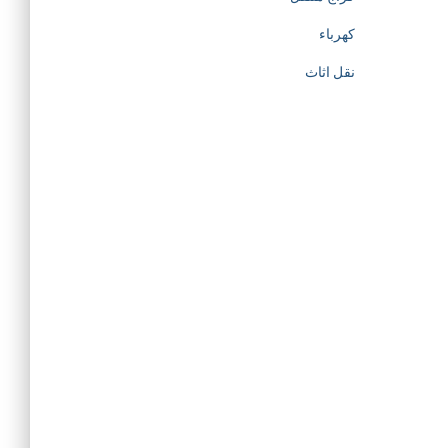
كهرباء
نقل اثاث