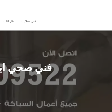
فني ستلايت
نقل اثاث