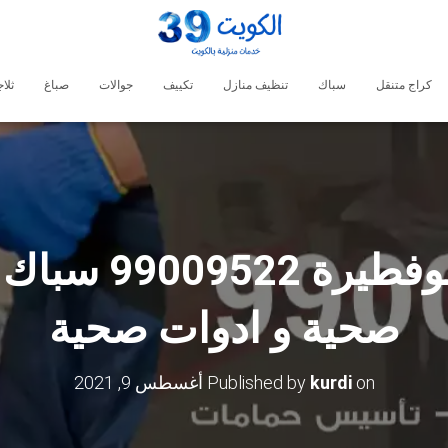
كراج متنقل
سباك
تنظيف منازل
تكييف
جوالات
صباغ
ثلا
فني صحي ابوفطي
صحية و ادوات صحية
on
kurdi
Published by
أغسطس 9, 2021