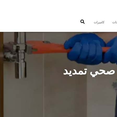
جات
كاميرات
رة 99009522 سباك صحي تمديد