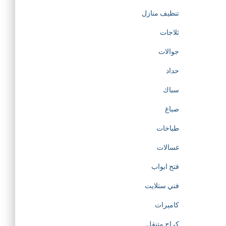
تنظيف منازل
ثلاجات
جوالات
حداد
سباك
صباغ
طباخات
غسالات
فتح ابواب
فني ستلايت
كاميرات
كراج متنقل