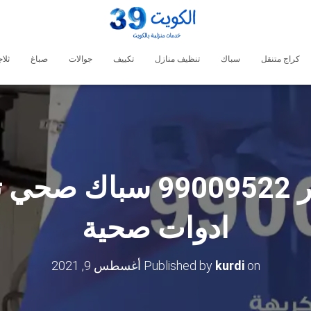
كراج متنقل
سباك
تنظيف منازل
تكييف
جوالات
صباغ
ثلا
فني صحي البر 99009522 
ادوات صحية
on
kurdi
Published by
أغسطس 9, 2021