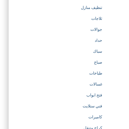
تنظيف منازل
ثلاجات
جوالات
حداد
سباك
صباغ
طباخات
غسالات
فتح ابواب
فني ستلايت
كاميرات
كراج متنقل