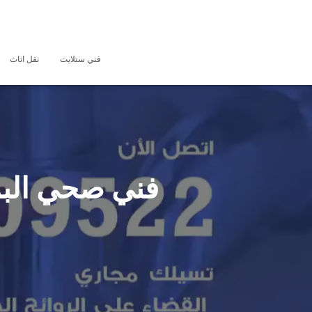
فني ستلايت
نقل اثاث