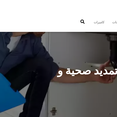
جات
كاميرات
سباك صحي تمديد صحية و