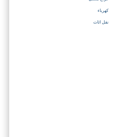
كهرباء
نقل اثاث