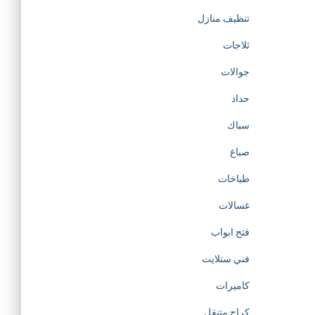
تنظيف منازل
ثلاجات
جوالات
حداد
سباك
صباغ
طباخات
غسالات
فتح ابواب
فني ستلايت
كاميرات
كراج متنقل