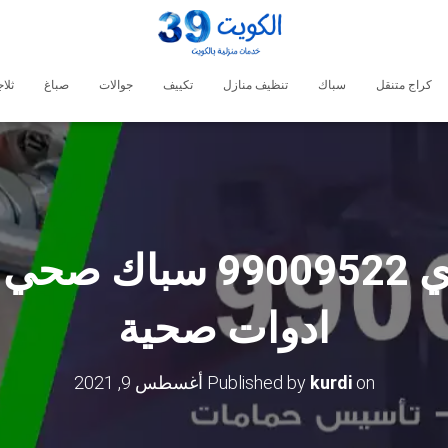
كراج متنقل
سباك
تنظيف منازل
تكييف
جوالات
صباغ
ثلا
فني صحي الري 99009522
ادوات صحية
on
kurdi
Published by
أغسطس 9, 2021