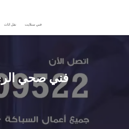
فني ستلايت
نقل اثاث