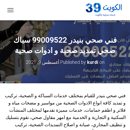
ت
ب
د
ي
ل
فني صحي بنيدر 99009522 سباك
ا
ل
صحي تمديد صحية و ادوات صحية
ت
ن
on
kurdi
Published by
أغسطس 9, 2021
ق
ل
فني صحي بنيدر للقيام بمختلف خدمات السباكة و الصحية، تركيب
و تمديد كافة انواع الادوات الصحية من مواسير و مضخات مياه و
فلاتر و اطقم حمامات، خدمات مميزة نقدمها لمختلف المنشآت
السكنية و التجارية و الخدمية مع امهر مقاول صحي، نقوم بتسليك
و تنظيف المجاري، صيانة و اصلاح التمديدات الصحية، تركيب