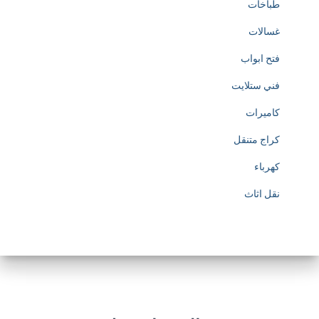
طباخات
غسالات
فتح ابواب
فني ستلايت
كاميرات
كراج متنقل
كهرباء
نقل اثاث