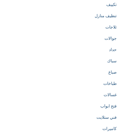
تكييف
تنظيف منازل
ثلاجات
جوالات
حداد
سباك
صباغ
طباخات
غسالات
فتح ابواب
فني ستلايت
كاميرات