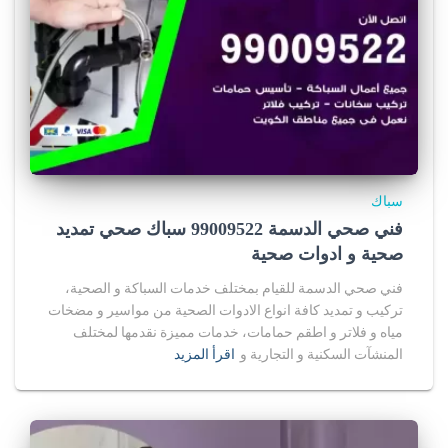
سباك
فني صحي الدسمة 99009522 سباك صحي تمديد
صحية و ادوات صحية
فني صحي الدسمة للقيام بمختلف خدمات السباكة و الصحية،
تركيب و تمديد كافة انواع الادوات الصحية من مواسير و مضخات
مياه و فلاتر و اطقم حمامات، خدمات مميزة نقدمها لمختلف
المنشآت السكنية و التجارية و
اقرأ المزيد