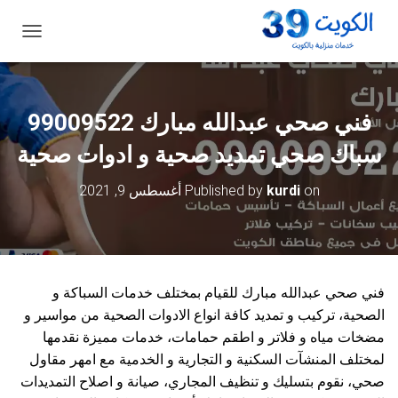
ت
ب
د
ي
ل
فني صحي عبدالله مبارك 99009522
ا
ل
سباك صحي تمديد صحية و ادوات صحية
ت
ن
on
kurdi
Published by
أغسطس 9, 2021
ق
ل
فني صحي عبدالله مبارك للقيام بمختلف خدمات السباكة و
الصحية، تركيب و تمديد كافة انواع الادوات الصحية من مواسير و
مضخات مياه و فلاتر و اطقم حمامات، خدمات مميزة نقدمها
لمختلف المنشآت السكنية و التجارية و الخدمية مع امهر مقاول
صحي، نقوم بتسليك و تنظيف المجاري، صيانة و اصلاح التمديدات