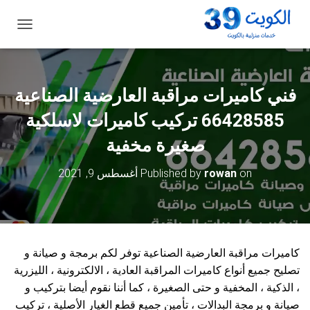
ت
ب
د
ي
ل
فني كاميرات مراقبة العارضية الصناعية
ا
ل
66428585 تركيب كاميرات لاسلكية
ت
ن
صغيرة مخفية
ق
ل
on
rowan
Published by
أغسطس 9, 2021
كاميرات مراقبة العارضية الصناعية توفر لكم برمجة و صيانة و
تصليح جميع أنواع كاميرات المراقبة العادية ، الالكترونية ، الليزرية
، الذكية ، المخفية و حتى الصغيرة ، كما أننا نقوم أيضا بتركيب و
صيانة و برمجة البدالات ، تأمين جميع قطع الغيار الأصلية ، تركيب