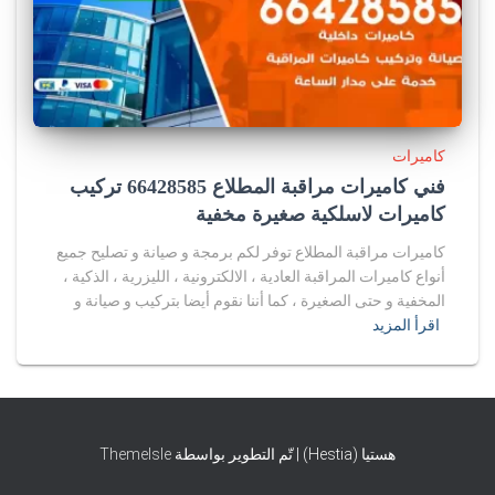
كاميرات
فني كاميرات مراقبة المطلاع 66428585 تركيب
كاميرات لاسلكية صغيرة مخفية
كاميرات مراقبة المطلاع توفر لكم برمجة و صيانة و تصليح جميع
أنواع كاميرات المراقبة العادية ، الالكترونية ، الليزرية ، الذكية ،
المخفية و حتى الصغيرة ، كما أننا نقوم أيضا بتركيب و صيانة و
اقرأ المزيد
هستيا (Hestia) | تّم التطوير بواسطة
ThemeIsle