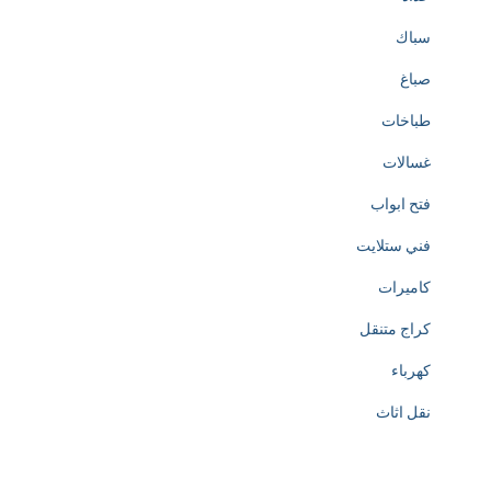
سباك
صباغ
طباخات
غسالات
فتح ابواب
فني ستلايت
كاميرات
كراج متنقل
كهرباء
نقل اثاث