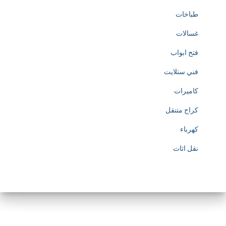
طباخات
غسالات
فتح ابواب
فني ستلايت
كاميرات
كراج متنقل
كهرباء
نقل اثاث