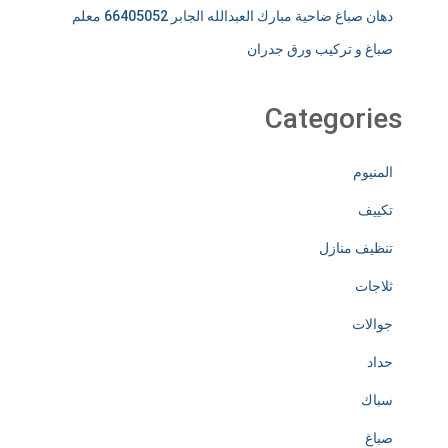
دهان صباغ ضاحية مبارك العبدالله الجابر 66405052 معلم
صباغ و تركيب ورق جدران
Categories
المنيوم
تكييف
تنظيف منازل
ثلاجات
جوالات
حداد
سباك
صباغ