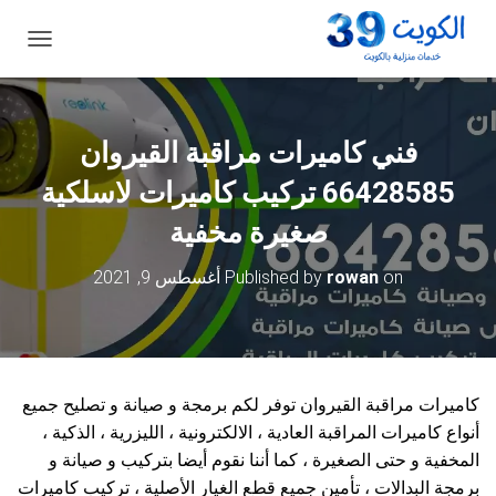
ت
ب
د
ي
ل
فني كاميرات مراقبة القيروان
ا
ل
66428585 تركيب كاميرات لاسلكية
ت
ن
صغيرة مخفية
ق
ل
on
rowan
Published by
أغسطس 9, 2021
كاميرات مراقبة القيروان توفر لكم برمجة و صيانة و تصليح جميع
أنواع كاميرات المراقبة العادية ، الالكترونية ، الليزرية ، الذكية ،
المخفية و حتى الصغيرة ، كما أننا نقوم أيضا بتركيب و صيانة و
برمجة البدالات ، تأمين جميع قطع الغيار الأصلية ، تركيب كاميرات