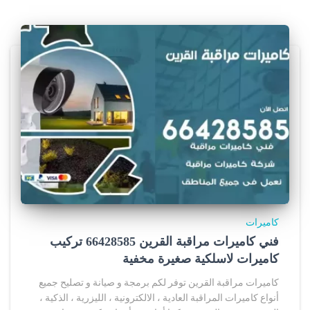
كاميرات
فني كاميرات مراقبة القرين 66428585 تركيب
كاميرات لاسلكية صغيرة مخفية
كاميرات مراقبة القرين توفر لكم برمجة و صيانة و تصليح جميع
أنواع كاميرات المراقبة العادية ، الالكترونية ، الليزرية ، الذكية ،