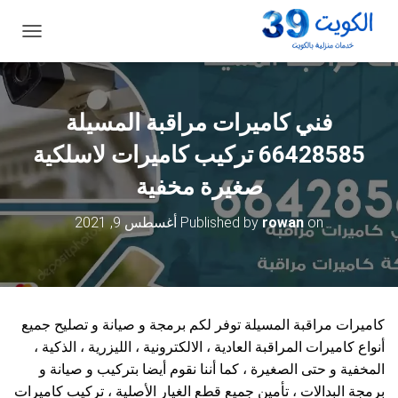
ت
ب
د
ي
ل
فني كاميرات مراقبة المسيلة
ا
ل
66428585 تركيب كاميرات لاسلكية
ت
ن
صغيرة مخفية
ق
ل
on
rowan
Published by
أغسطس 9, 2021
كاميرات مراقبة المسيلة توفر لكم برمجة و صيانة و تصليح جميع
أنواع كاميرات المراقبة العادية ، الالكترونية ، الليزرية ، الذكية ،
المخفية و حتى الصغيرة ، كما أننا نقوم أيضا بتركيب و صيانة و
برمجة البدالات ، تأمين جميع قطع الغيار الأصلية ، تركيب كاميرات