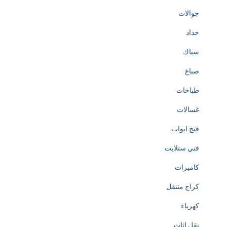
جوالات
حداد
سباك
صباغ
طباخات
غسالات
فتح ابواب
فني ستلايت
كاميرات
كراج متنقل
كهرباء
نقل اثاث