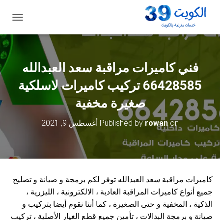
ت
ب
د
ي
ل
فني كاميرات مراقبة سعد العبدالله
ا
ل
66428585 تركيب كاميرات لاسلكية
ت
ن
صغيرة مخفية
ق
ل
on
rowan
Published by
أغسطس 9, 2021
كاميرات مراقبة سعد العبدالله توفر لكم برمجة و صيانة و تصليح
جميع أنواع كاميرات المراقبة العادية ، الالكترونية ، الليزرية ،
الذكية ، المخفية و حتى الصغيرة ، كما أننا نقوم أيضا بتركيب و
صيانة و برمجة البدالات ، تأمين جميع قطع الغيار الأصلية ، تركيب