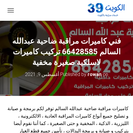
ت
ب
د
ي
ل
فني كاميرات مراقبة ضاحية عبدالله
ا
ل
السالم 66428585 تركيب كاميرات
ت
ن
لاسلكية صغيرة مخفية
ق
ل
on
rowan
Published by
أغسطس 9, 2021
كاميرات مراقبة ضاحية عبدالله السالم توفر لكم برمجة و صيانة
و تصليح جميع أنواع كاميرات المراقبة العادية ، الالكترونية ،
الليزرية ، الذكية ، المخفية و حتى الصغيرة ، كما أننا نقوم أيضا
بتركيب و صيانة و برمجة البدالات ، تأمين جميع قطع الغيار