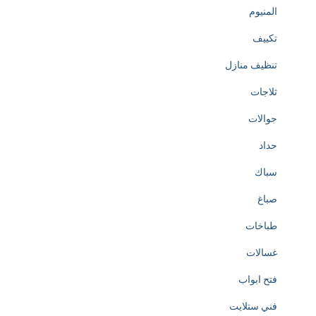
المنيوم
تكييف
تنظيف منازل
ثلاجات
جوالات
حداد
سباك
صباغ
طباخات
غسالات
فتح ابواب
فني ستلايت