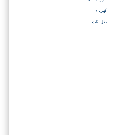
كهرباء
نقل اثاث