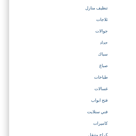
تنظيف منازل
ثلاجات
جوالات
حداد
سباك
صباغ
طباخات
غسالات
فتح ابواب
فني ستلايت
كاميرات
كراج متنقل