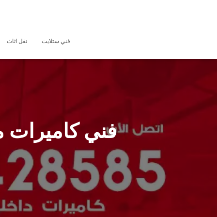
فني ستلايت
نقل اثاث