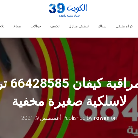
كراج متنقل
سباك
تنظيف منازل
تكييف
جوالات
صباغ
ثلا
فني كا
لاسلكية صغيرة مخفية
on
rowan
Published by
أغسطس 9, 2021