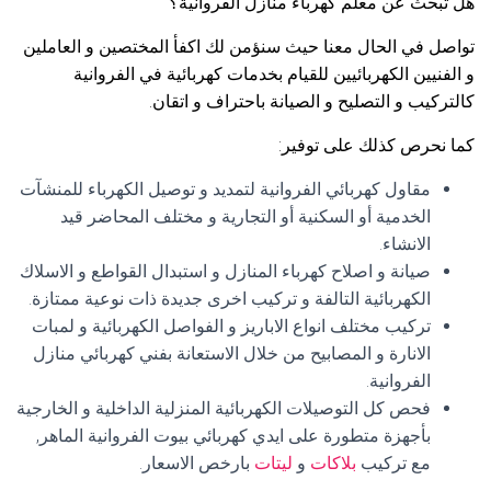
هل تبحث عن معلم كهرباء منازل الفروانية؟
تواصل في الحال معنا حيث سنؤمن لك اكفأ المختصين و العاملين
و الفنيين الكهربائيين للقيام بخدمات كهربائية في الفروانية
كالتركيب و التصليح و الصيانة باحتراف و اتقان.
كما نحرص كذلك على توفير:
مقاول كهربائي الفروانية لتمديد و توصيل الكهرباء للمنشآت
الخدمية أو السكنية أو التجارية و مختلف المحاضر قيد
الانشاء.
صيانة و اصلاح كهرباء المنازل و استبدال القواطع و الاسلاك
الكهربائية التالفة و تركيب اخرى جديدة ذات نوعية ممتازة.
تركيب مختلف انواع الاباريز و الفواصل الكهربائية و لمبات
الانارة و المصابيح من خلال الاستعانة بفني كهربائي منازل
الفروانية.
فحص كل التوصيلات الكهربائية المنزلية الداخلية و الخارجية
بأجهزة متطورة على ايدي كهربائي بيوت الفروانية الماهر,
مع تركيب
بلاكات
و
ليتات
بارخص الاسعار.