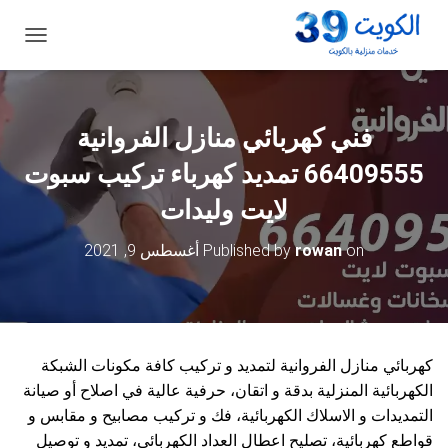
ت
ب
د
ي
ل
فني كهربائي منازل الفروانية
ا
ل
66409555 تمديد كهرباء تركيب سبوت
ت
ن
لايت وليدات
ق
ل
on
rowan
Published by
أغسطس 9, 2021
كهربائي منازل الفروانية لتمديد و تركيب كافة مكونات الشبكة
الكهربائية المنزلية بدقة و اتقان، حرفية عالية في اصلاح أو صيانة
التمديدات و الاسلاك الكهربائية، فك و تركيب مصابيح و مقابس و
قواطع كهربائية، تصليح اعطال العداد الكهربائي، تمديد و توصيل