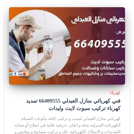
كهرباء
فني كهربائي منازل العبدلي 66409555 تمديد
كهرباء تركيب سبوت لايت وليدات
كهربائي منازل العبدلي لتمديد و تركيب كافة مكونات الشبكة
الكهربائية المنزلية بدقة و اتقان، حرفية عالية في اصلاح أو صيانة
التمديدات و الاسلاك الكهربائية، فك و تركيب مصابيح و مقابس و