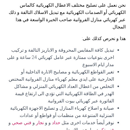
نحن نعمل على تصليح مختلف الاعطال الكهربائية كالماس
الكهربائي أو الصدمات الكهربائية مع تبديل الاسلاك التالفة و ذلك
عبر كهربائي منازل الفروانية صاحب الخبرة الواسعة في هذا
المجال.
هذا و نحرص كذلك على:
تبديل كافة المقابس المحروقة و الاباريز التالفة و تركيب
اخرى بنوعيات ممتازة عبر عامل كهربائي 24 ساعة و على
مدار ايام الاسبوع.
تغير القواطع الكهربائية و مصابيح الانارة الداخلية أو
الخارجية على ايدي معلم كهرباء منازل الفروانية المختص.
التخلص من اعطال العداد الكهربائي المنزلي و مشاكل
الهدر في الطاقة الكهربائية التي تؤدي الى ارتفاع قيمة
الفاتورة عبر كهربائي بيوت الفروانية.
صيانة و اصلاح كهرباء المنازل و تصليح الاجهزة الكهربائية
المنزلية المتنوعة من منظمات أو قواطع أو عدادات.
نوفر أيضاً خدمات اخرى مثل
حداد
و و
نجار
و
فني صحي
و
فني تكييف
بارخص الاسعار.