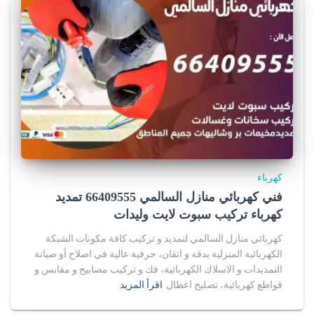
كهرباء
فني كهربائي منازل السالمي 66409555 تمديد
كهرباء تركيب سبوت لايت وليدات
كهربائي منازل السالمي لتمديد و تركيب كافة مكونات الشبكة
الكهربائية المنزلية بدقة و اتقان، حرفية عالية في اصلاح أو صيانة
التمديدات و الاسلاك الكهربائية، فك و تركيب مصابيح و مقابس و
قواطع كهربائية، تصليح اعطال
اقرأ المزيد