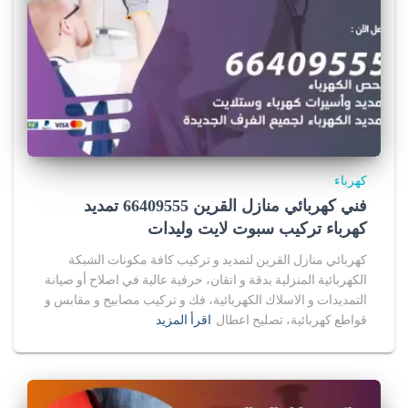
كهرباء
فني كهربائي منازل القرين 66409555 تمديد
كهرباء تركيب سبوت لايت وليدات
كهربائي منازل القرين لتمديد و تركيب كافة مكونات الشبكة
الكهربائية المنزلية بدقة و اتقان، حرفية عالية في اصلاح أو صيانة
التمديدات و الاسلاك الكهربائية، فك و تركيب مصابيح و مقابس و
قواطع كهربائية، تصليح اعطال
اقرأ المزيد