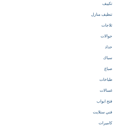
تكييف
تنظيف منازل
ثلاجات
جوالات
حداد
سباك
صباغ
طباخات
غسالات
فتح ابواب
فني ستلايت
كاميرات