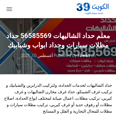
ت
ب
د
ي
ل
معلم حداد الشاليهات 56585569 حداد
ا
ل
مظلات سيارات وحداد ابواب وشبابيك
ت
ن
on
rowan
Published by
أغسطس 10, 2021
ق
ل
حداد الشاليهات لخدمات الحدادة، ولتركيب الدرابزين والشبابيك و
تركيب غرف الشينكو، حداد غرف مخازن الشاليهات و غرف
كيربي، تركيب مظلات، اعمال صيانة لمختلف انواع الحدادة، اصلاح
مظلات أو رفوف حديد أو غرف كيربي، تركيب مظلات سيارات و
مظلات للمحال التجارية و الفلل و المسابح.