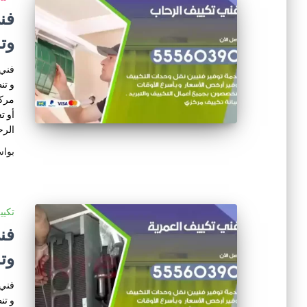
وت
فني 
و تن
مركز
أو ت
الر
بوا
تكي
وت
فني 
و تن