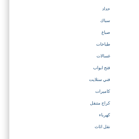
حداد
سباك
صباغ
طباخات
غسالات
فتح ابواب
فني ستلايت
كاميرات
كراج متنقل
كهرباء
نقل اثاث