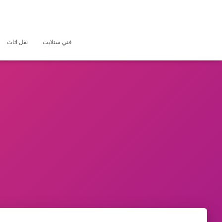
فني ستلايت
نقل اثاث