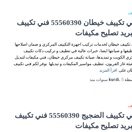
يف
فني تكييف خيطان 55560390 فني تكييف
بريد تصليح مكيفات
تكييف خيطان لخدمات تركيب اجهزة التكييف المركزي و ضمان اصلاحها
ظيفها و صيانتها ايضا، خبرات عالية في تنظيف و تركيب دكات تكييف
ي الكويت و تمديدها، صيانة تكييف مركزي خيطان، فني مكيفات لتبديل
عبئة غاز الفريون، تنظيف مواسير المكيفات و تبديلها. نوفر لكم فني تكييف
ان على
اقرأ المزيد
سطة
5 سنوات
،
kurdi
منذ
يف
فني تكييف الضجيج 55560390 فني تكييف
بريد تصليح مكيفات