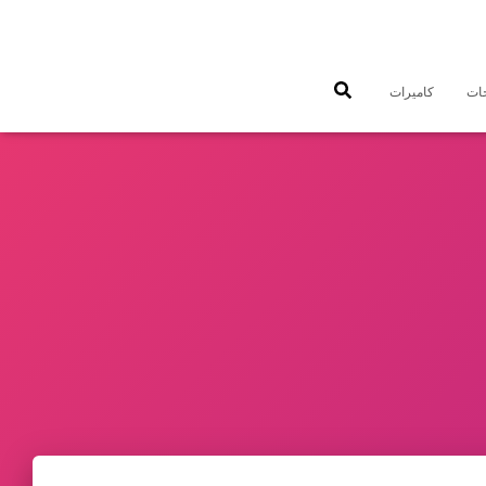
جات
كاميرات