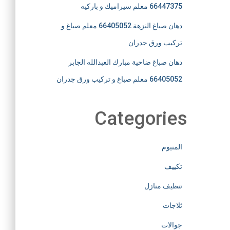
66447375 معلم سيراميك و باركيه
دهان صباغ النزهة 66405052 معلم صباغ و
تركيب ورق جدران
دهان صباغ ضاحية مبارك العبدالله الجابر
66405052 معلم صباغ و تركيب ورق جدران
Categories
المنيوم
تكييف
تنظيف منازل
ثلاجات
جوالات