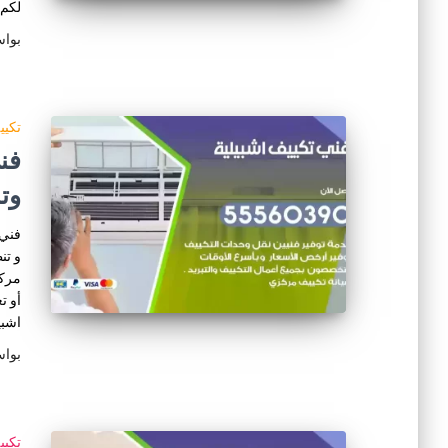
لكم 
بوا
تكي
وت
فني 
و تن
مركز
أو ت
اشبي
بوا
تكي