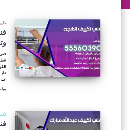
تكي
وت
فني 
تنظي
الكو
غاز 
على
بوا
تكي