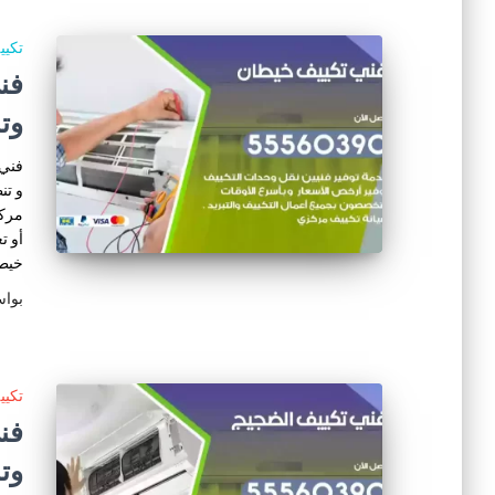
تكي
وت
فني 
و تن
مركز
أو ت
خيط
بوا
تكي
وت