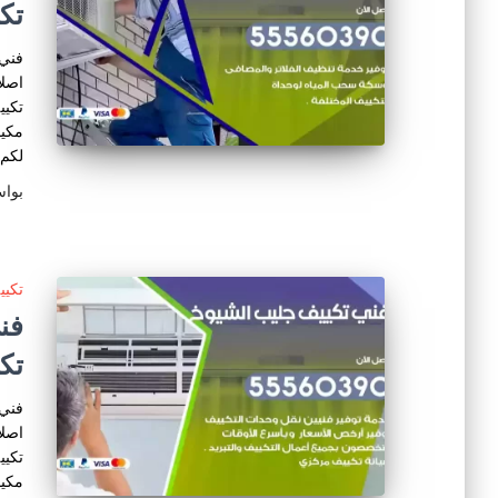
تك
فني 
اصلا
تكيي
مكيف
لكم 
بوا
تكي
تك
فني 
اصلا
تكيي
مكيف