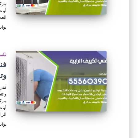
مركز
أو ت
العم
بوا
تكي
وت
فني 
و تن
مركز
أو ت
الرا
بوا