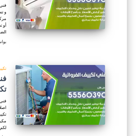
فني 
و تن
مركز
أو ت
الض
بوا
تكي
تك
فني 
اصلا
تكيي
مكيف
لكم 