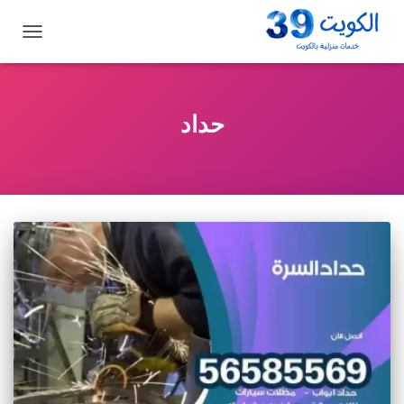
تبديل
التنقل
حداد