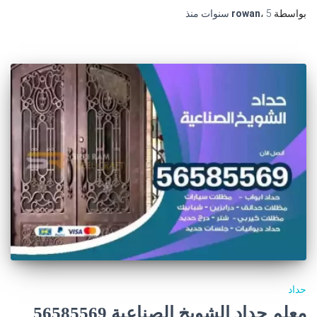
بواسطة
5 سنوات
،
rowan
منذ
حداد
معلم حداد الشويخ الصناعية 56585569