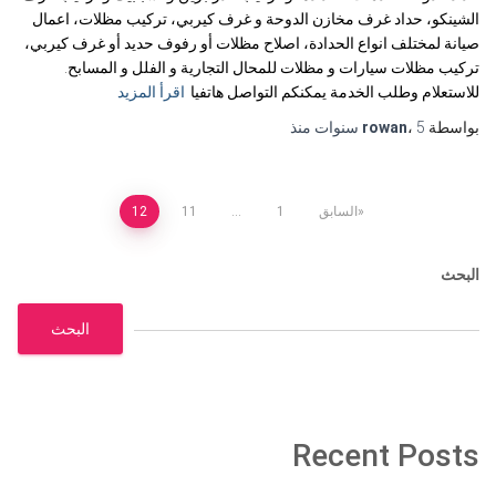
الشينكو، حداد غرف مخازن الدوحة و غرف كيربي، تركيب مظلات، اعمال
صيانة لمختلف انواع الحدادة، اصلاح مظلات أو رفوف حديد أو غرف كيربي،
تركيب مظلات سيارات و مظلات للمحال التجارية و الفلل و المسابح.
للاستعلام وطلب الخدمة يمكنكم التواصل هاتفيا
اقرأ المزيد
بواسطة
5 سنوات
،
rowan
منذ
تعدد
السابق
1
…
11
12
صفحات
البحث
المقالات
البحث
Recent Posts