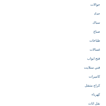
جوالات
حداد
سباك
صباغ
طباخات
غسالات
فتح ابواب
فني ستلايت
كاميرات
كراج متنقل
كهرباء
نقل اثاث