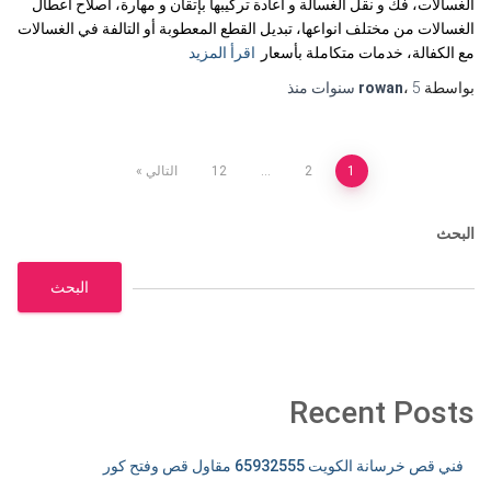
الغسالات، فك و نقل الغسالة و اعادة تركيبها بإتقان و مهارة، اصلاح اعطال
الغسالات من مختلف انواعها، تبديل القطع المعطوبة أو التالفة في الغسالات
مع الكفالة، خدمات متكاملة بأسعار
اقرأ المزيد
بواسطة
5 سنوات
،
rowan
منذ
تعدد
1
2
…
12
التالي
صفحات
البحث
المقالات
البحث
Recent Posts
فني قص خرسانة الكويت 65932555 مقاول قص وفتح كور