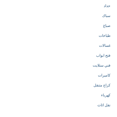
حداد
سباك
صباغ
طباخات
غسالات
فتح ابواب
فني ستلايت
كاميرات
كراج متنقل
كهرباء
نقل اثاث