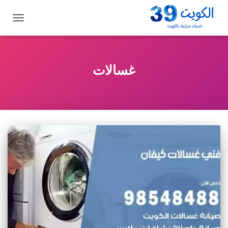
تبديل
التنقل
غسالات