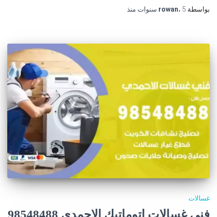
بواسطة
5 سنوات
،
rowan
منذ
غسالات
فني غسالات اتوماتيك الاحمدي 98548488