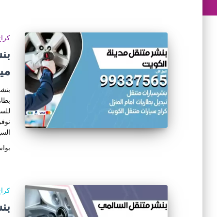
كراج
مي
بنشر
بطار
للسي
نوفر
السي
بوا
كراج