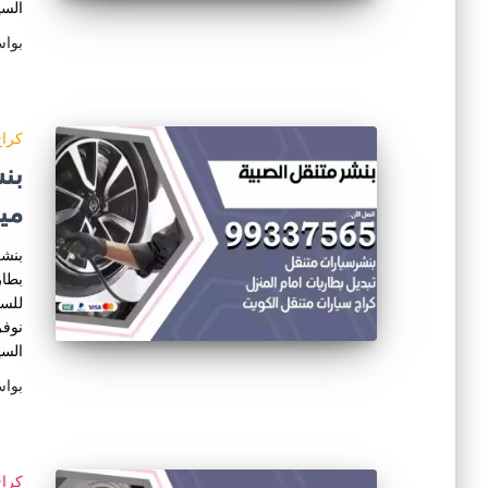
السي
بوا
كراج
مي
بنشر
بطار
للسي
نوفر
السي
بوا
كراج