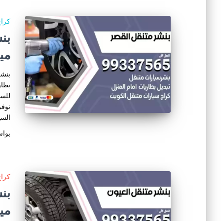
كراج
مي
بنشر
بطار
للسي
نوفر
السي
بوا
كراج
مي