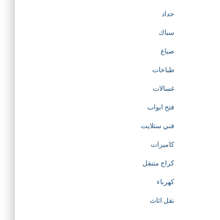
حداد
سباك
صباغ
طباخات
غسالات
فتح ابواب
فني ستلايت
كاميرات
كراج متنقل
كهرباء
نقل اثاث