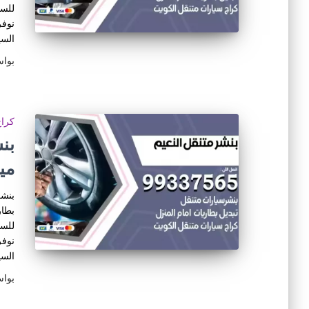
للسي
نوفر
السي
بوا
كراج
مي
بنشر
بطار
للسي
نوفر
السي
بوا