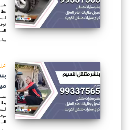
بنشر
بطار
للسي
نوفر
السي
بوا
كراج
مي
بنشر
بطار
للسي
نوفر
السي