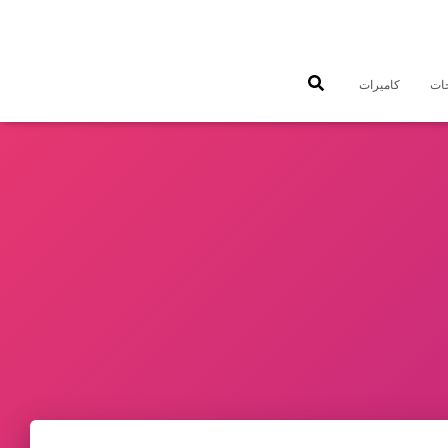
جات
كاميرات