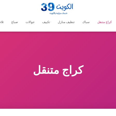
كراج متنقل
سباك
تنظيف منازل
تكييف
جوالات
صباغ
ثلا
كراج متنقل