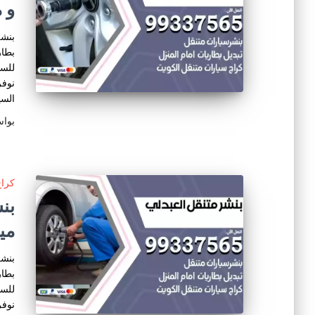
و 
بنشر
بطار
للسي
نوفر
السي
بوا
كراج
مي
بنشر
بطار
للسي
نوفر