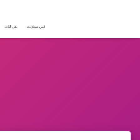
فني ستلايت
نقل اثاث