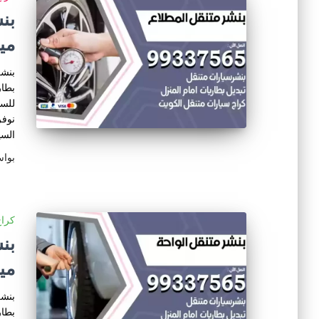
مي
بنشر
بطار
للسي
نوفر
السي
بوا
كراج
مي
بنشر
بطار