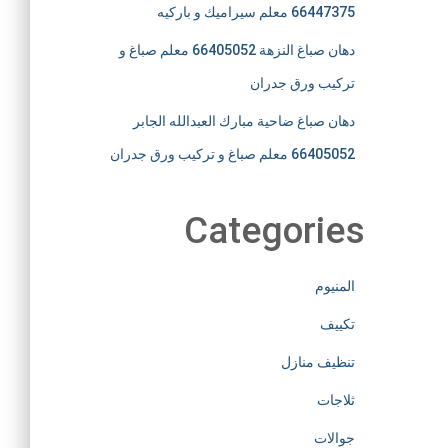
66447375 معلم سيراميك و باركيه
دهان صباغ النزهة 66405052 معلم صباغ و
تركيب ورق جدران
دهان صباغ ضاحية مبارك العبدالله الجابر
66405052 معلم صباغ و تركيب ورق جدران
Categories
المنيوم
تكييف
تنظيف منازل
ثلاجات
جوالات