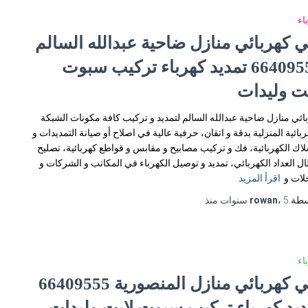
اء
ي كهربائي منازل ضاحية عبدالله السالم
66409555 تمديد كهرباء تركيب سبوت
يت وليدات
ائي منازل ضاحية عبدالله السالم لتمديد و تركيب كافة مكونات الشبكة
ربائية المنزلية بدقة و اتقان، حرفية عالية في اصلاح أو صيانة التمديدات و
لاك الكهربائية، فك و تركيب مصابيح و مقابس و قواطع كهربائية، تصليح
ل العداد الكهربائي، تمديد و توصيل الكهرباء في المكاتب و الشركات و
لات و
اقرأ المزيد
سطة
5 سنوات
،
rowan
منذ
اء
فني كهربائي منازل المنصورية 66409555
ديد كهرباء تركيب سبوت لايت وليدات