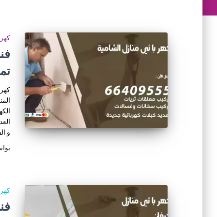
كهرب
تم
كهرب
المن
الكه
العد
و ال
بوا
كهرب