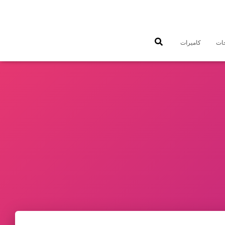
جات
كاميرات