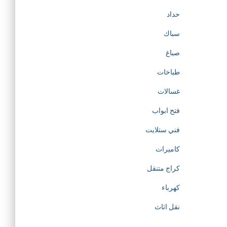
حداد
سباك
صباغ
طباخات
غسالات
فتح ابواب
فني ستلايت
كاميرات
كراج متنقل
كهرباء
نقل اثاث