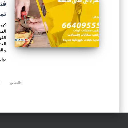
تم
كهرب
المن
الكه
العد
و ال
بوا
تعدد
السابق
1
صفحات
المقالات