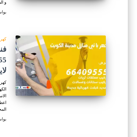
و ال
بوا
كهرب
فن
لا
كهرب
الكه
الاس
اعطا
المح
بوا