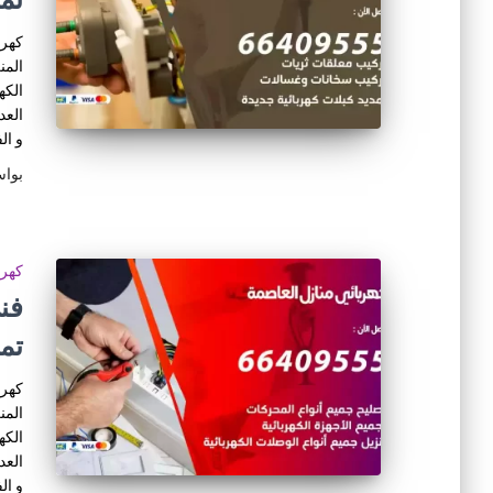
كهرب
المن
الكه
العد
و ال
بوا
كهرب
تم
كهرب
المن
الكه
العد
و ال