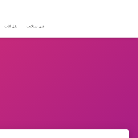
فني ستلايت
نقل اثاث