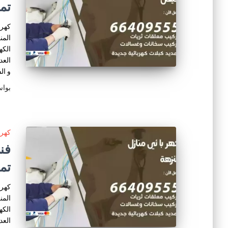
تم
كهرب
المن
الكه
العد
و ال
بوا
كهرب
تم
كهرب
المن
الكه
العد