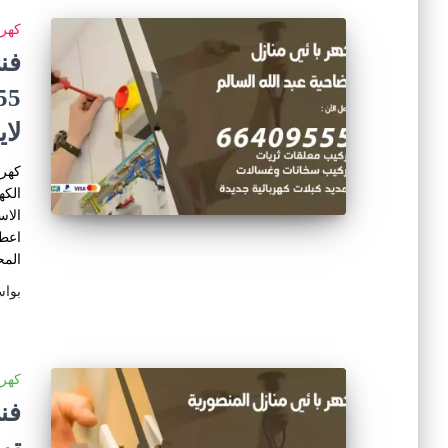
كهرب
فن
لا
كهرب
الكه
الاس
اعطا
المح
بوا
كهرب
تم