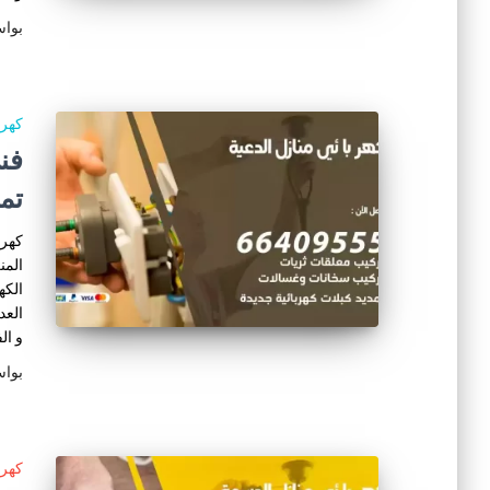
بوا
كهرب
تم
كهرب
المن
الكه
العد
و ال
بوا
كهرب