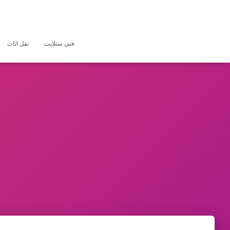
فني ستلايت
نقل اثاث