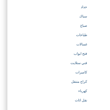
حداد
سباك
صباغ
طباخات
غسالات
فتح ابواب
فني ستلايت
كاميرات
كراج متنقل
كهرباء
نقل اثاث