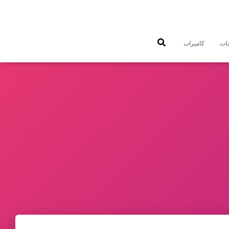
جات
كاميرات