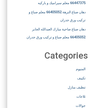
66447375 معلم سيراميك و باركيه
دهان صباغ النزهة 66405052 معلم صباغ و
تركيب ورق جدران
دهان صباغ ضاحية مبارك العبدالله الجابر
66405052 معلم صباغ و تركيب ورق جدران
Categories
المنيوم
تكييف
تنظيف منازل
ثلاجات
جوالات