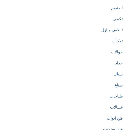
المنيوم
تكييف
تنظيف منازل
ثلاجات
جوالات
حداد
سباك
صباغ
طباخات
غسالات
فتح ابواب
فني ستلايت