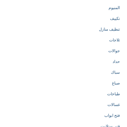
المنيوم
تكييف
تنظيف منازل
ثلاجات
جوالات
حداد
سباك
صباغ
طباخات
غسالات
فتح ابواب
فني ستلايت