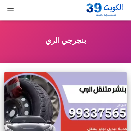
تبديل
التنقل
بنجرجي الري