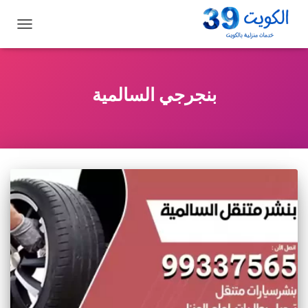
تبديل
التنقل
بنجرجي السالمية