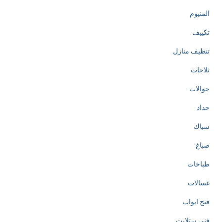
المنيوم
تكييف
تنظيف منازل
ثلاجات
جوالات
حداد
سباك
صباغ
طباخات
غسالات
فتح ابواب
فني ستلايت